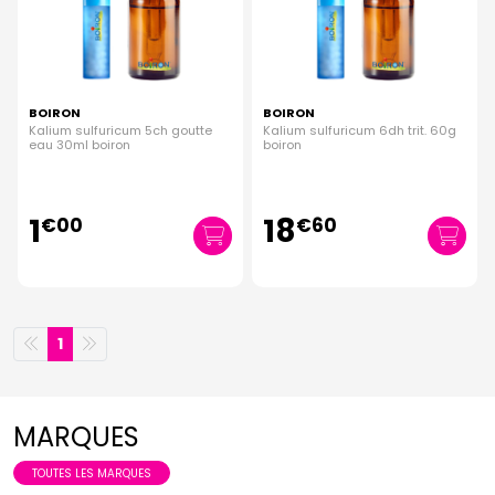
BOIRON
BOIRON
Kalium sulfuricum 5ch goutte
Kalium sulfuricum 6dh trit. 60g
eau 30ml boiron
boiron
1
18
€
00
€
60
1
MARQUES
TOUTES LES MARQUES