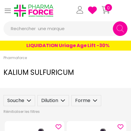
un conseil
Pharmaforce Grande Pharmacie 
0
un produit
Rechercher
une marque
LIQUIDATION Uriage Age Lift -30%
Pharmaforce
KALIUM SULFURICUM
Souche
Dilution
Forme
Réinitialiser les filtres