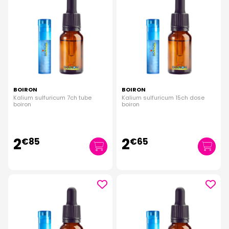
BOIRON
BOIRON
Kalium sulfuricum 7ch tube
Kalium sulfuricum 15ch dose
boiron
boiron
2
2
€
85
€
65