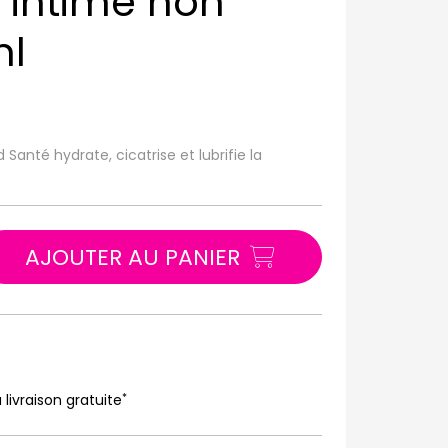
 intime non
ml
anté hydrate, cicatrise et lubrifie la
AJOUTER AU PANIER
*
 livraison gratuite