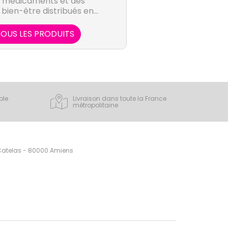
 médicaments et des
 bien-être distribués en
rapharmacies. Les
ont reconnus pour son
OUS LES PRODUITS
nes de la gynécologie et
othérapie.
ple
Livraison dans toute la France
métropolitaine
 Catelas - 80000 Amiens