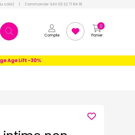
du colis)
|
Commande-SAV 03 22 71 64 16
0
Compte
Panier
Age Lift -30%