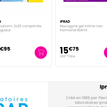
AD
IPRAD
gyne gel intime non
MucoGyne ExceptionHyal a
onal 8x5ml
hyaluronique 28 gélules
5
16
€
75
€
95
/
litre
0
/unité
5
€
61
Ip
Créé en 1989 par Pier
laboratoires Ipr