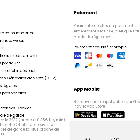
Paiement
Pharmaforce offre un paiement
entièrement sécurisé, quel que soit 
r mon ordonnance
mode de règlement
e rendez-vous
Paiement sécurisé et simple
er
ations médicaments
s pratiques
 un effet indésirable
ons Générales de Vente (CGV)
s légales
App Mobile
 personnelles
Retrouver notre application sur Go
Play et App Store
férences Cookies
ie de garde :
r le 3237 (audiotel 0,35€ ttc/min),
le 24h/24 afin de trouver la
ie de garde la plus proche de
us