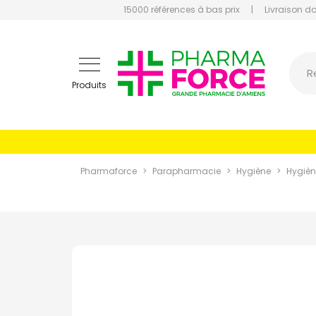
15000 références à bas prix
|
Livraison d
Pharmaf
R
Produits
Pharmaforce
Parapharmacie
Hygiène
Hygièn