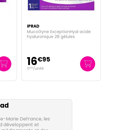
IPRAD
cide
Rap Phyto gel Tonic jambes
légères 2x150ml
14
€
45
96
/
litre
€
33
rad
re-Marie Defrance, les
ad développent et