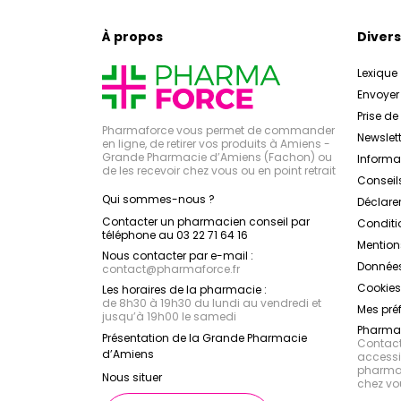
À propos
Divers
Lexique
Envoye
Prise d
Pharmaforce vous permet de commander
Newslett
en ligne, de retirer vos produits à Amiens -
Grande Pharmacie d’Amiens (Fachon) ou
Inform
de les recevoir chez vous ou en point retrait
Conseil
Qui sommes-nous ?
Déclarer
Contacter un pharmacien conseil par
Conditi
téléphone au 03 22 71 64 16
Mention
Nous contacter par e-mail :
Données
contact
@
pharmaforce.fr
Cookies
Les horaires de la pharmacie :
de 8h30 à 19h30 du lundi au vendredi et
Mes pré
jusqu’à 19h00 le samedi
Pharmac
Présentation de la Grande Pharmacie
Contacte
d’Amiens
accessib
pharmac
Nous situer
chez vo