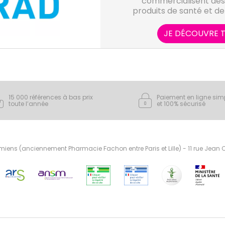
commercialisent des
produits de santé et de
pharmacies et pa
Laboratoires Iprad s
JE DÉCOUVRE T
expertise dans les domai
de la phyt
15 000 références à bas prix
Paiement en ligne sim
toute l’année
et 100% sécurisé
ens (anciennement Pharmacie Fachon entre Paris et Lille) - 11 rue Jean