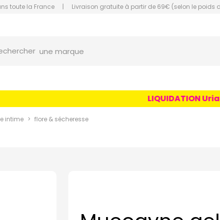
ans toute la France
|
Livraison gratuite à partir de 69€ (selon le poids 
orce Grande Pharmacie Amiens Fachon
une marque
echercher
un conseil
un produit
LIQUIDATION Uriage 
une marque
e intime
flore & sécheresse