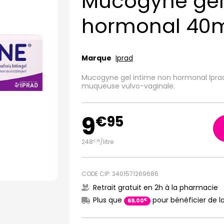
Mucogyne gel
hormonal 40
Marque
Iprad
Mucogyne gel intime non hormonal Iprad S
muqueuse vulvo-vaginale.
9
€
95
248
/
litre
€
75
CODE CIP: 3401571269686
Retrait gratuit en 2h à la pharmacie
Plus que
pour bénéficier de la
€
69
,
00