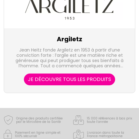
Argiletz
Jean Heitz fonde Argiletz en 1953 à partir d’une
conviction forte : l’argile est une matière riche et
généreuse qui peut prodiguer tous ses bienfaits à
l’homme. Tout a commencé quelques années
auparavant pendant la Seconde Guerre mondiale
par les gestes simples et salvateurs de sa Mère. Dans
JE DÉCOUVRE TOUS LES PRODUITS
la forêt Jurassienne, elle soigne les résistants grâce
l’argile verte illite qu’elle peut facilement cacher
dans sa besace. En effet l'argile verte, remède connu
depuis l'antiquité, a un pouvoir cicatrisant très
important.
Origine des produits certifiée
15 000 références à bas prix
par le Ministère de la Santé
toute l’année
Paiement en ligne simple
et
Livraison dans toute la
100% sécurisé
France
métropolitaine