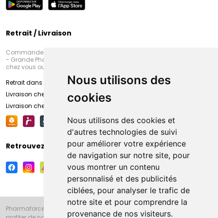
Retrait / Livraison
Commandez en ligne et venez chercher votre commande à Amiens
- Grande Pharmacie d’Amiens (Fachon) ou recevez-là rapidement
chez vous ou en point retrait
Nous utilisons des
Retrait dans la pharmacie d’Amiens
Livraison chez vous
cookies
Livraison chez votre commerçant
Nous utilisons des cookies et
d'autres technologies de suivi
pour améliorer votre expérience
Retrouvez-nous sur vos réseaux sociaux
de navigation sur notre site, pour
vous montrer un contenu
personnalisé et des publicités
ciblées, pour analyser le trafic de
notre site et pour comprendre la
Pharmaforce.fr et la Grande Pharmacie d’Amiens vous souhaitent de
provenance de nos visiteurs.
profiter de notre accueil, de nos conseils pharmaceutiques,