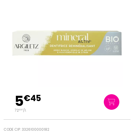
5
€
45
72
/
l.
€
67
CODE CIP: 3326100000182