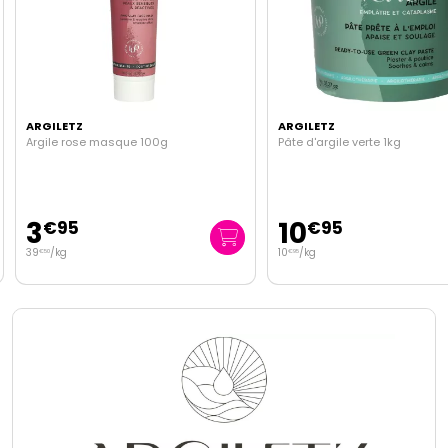
ARGILETZ
ARGILETZ
Argile rose masque 100g
Pâte d'argile verte 1kg
3
10
€
95
€
95
39
/kg
10
/kg
€
50
€
95