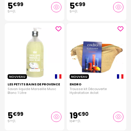
5
5
€
99
€
99
5
/
l.
5
/
l.
€
99
€
99
NOUVEAU
NOUVEAU
LES PETITS BAINS DE PROVENCE
ENDRO
Savon liquide Marseille Musc
Trousse kit Découverte
Blanc 1 Litre
Hydratation éclat
5
19
€
99
€
90
5
/
l.
104
/
l.
€
99
€
74