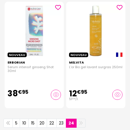
NOUVEAU
NOUVEAU
ERBORIAN
MELVITA
Serum intensif ginseng Shot
L'or Bio gel lavant surgras 250ml
30ml
38
12
€
95
€
95
51
/
l.
€
80
5
10
15
20
22
23
24