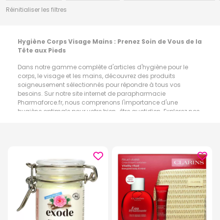
Réinitialiser les filtres
Hygiène Corps Visage Mains : Prenez Soin de Vous de la
Tête aux Pieds
Dans notre gamme complète d'articles d'hygiène pour le
corps, le visage et les mains, découvrez des produits
soigneusement sélectionnés pour répondre à tous vos
besoins. Sur notre site internet de parapharmacie
Pharmaforce.fr, nous comprenons l'importance d'une
hygiène optimale pour votre bien-être quotidien. Explorez nos
sous-catégories détaillées pour trouver les solutions
parfaites adaptées à votre routine :
Savon
:
Plongez dans une expérience de nettoyage luxueuse
avec notre sélection de savons de haute qualité. Offrant une
mousse riche et un parfum délicat, nos savons gardent votre
peau propre, fraîche et hydratée.
Savon Liquide
:
Pour une hygiène des mains et du corps
pratique et efficace, optez pour nos savons liquides aux
formules douces qui nettoient en profondeur tout en
préservant l'équilibre naturel de votre peau.