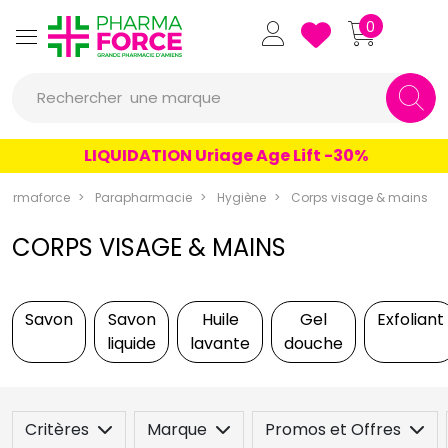
Pharmaforce Grande Pharmacie 
0
une marque
Rechercher
un conseil
LIQUIDATION Uriage Age Lift -30%
un produit
harmaforce
Parapharmacie
Hygiène
Corps visage & mains
une marque
CORPS VISAGE & MAINS
Savon
Savon
Huile
Gel
Exfoliant
liquide
lavante
douche
Critères
Marque
Promos et Offres