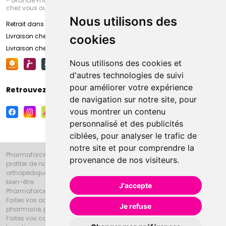
- Grande Pharmacie d’Amiens (Fachon) ou recevez-là rapidement
chez vous ou en point retrait
Nous utilisons des
Retrait dans la pharmacie d’Amiens
Livraison chez vous
cookies
Livraison chez votre commerçant
Nous utilisons des cookies et
d'autres technologies de suivi
pour améliorer votre expérience
Retrouvez-nous sur vos réseaux sociaux
de navigation sur notre site, pour
vous montrer un contenu
personnalisé et des publicités
ciblées, pour analyser le trafic de
notre site et pour comprendre la
Pharmaforce.fr et la Grande Pharmacie d’Amiens vous souhaitent de
provenance de nos visiteurs.
profiter de notre accueil, de nos conseils pharmaceutiques,
orthopédiques, homéopathiques, parapharmaceutiques, beauté et
bien-être.
J'accepte
Pharmaforce.fr est le site internet de la Grande Pharmacie d’Amiens.
Faites vos achats en ligne grâce à un choix de 20000 références en
Je refuse
pharmacie, parapharmacie, diététique et animaux (vétérinaire).
Faites vos courses de pharmacie et parapharmacie en ligne et venez