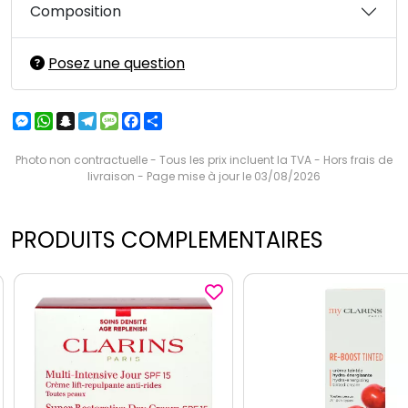
Composition
Posez une question
Messenger
WhatsApp
Snapchat
Telegram
Message
Facebook
Partager
Photo non contractuelle - Tous les prix incluent la TVA - Hors frais de
livraison - Page mise à jour le 03/08/2026
PRODUITS COMPLEMENTAIRES