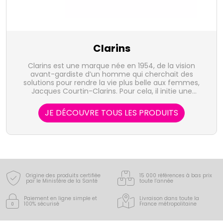
Clarins
Clarins est une marque née en 1954, de la vision
avant-gardiste d’un homme qui cherchait des
solutions pour rendre la vie plus belle aux femmes,
Jacques Courtin-Clarins. Pour cela, il initie une
démarche pionnière - la beauté par les plantes -
guidée par la bio-inspiration : s’inspirer du meilleur de
JE DÉCOUVRE TOUS LES PRODUITS
la nature pour innover durablement. La recherche
Clarins mobilise toutes les ressources de la science
pour déceler les propriétés cosmétiques des actifs
des plantes et étudier leurs interactions sur la peau.
Pour maîtriser à 100% les filières et optimiser a
composition de ses formules, Clarins possède son
propre laboratoire de phytochimie dédié à la
création d’extraits de plantes.
Origine des produits certifiée
15 000 références à bas prix
par le Ministère de la Santé
toute l’année
Paiement en ligne simple
et
Livraison dans toute la
100% sécurisé
France
métropolitaine