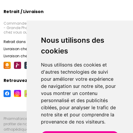
Retrait / Livraison
Commandez en ligne et venez chercher votre commande à Amiens
- Grande Pharmacie d’Amiens (Fachon) ou recevez-là rapidement
chez vous ou en point retrait
Nous utilisons des
Retrait dans la pharmacie d’Amiens
Livraison chez vous
cookies
Livraison chez votre commerçant
Nous utilisons des cookies et
d'autres technologies de suivi
pour améliorer votre expérience
Retrouvez-nous sur vos réseaux sociaux
de navigation sur notre site, pour
vous montrer un contenu
personnalisé et des publicités
ciblées, pour analyser le trafic de
notre site et pour comprendre la
Pharmaforce.fr et la Grande Pharmacie d’Amiens vous souhaitent de
provenance de nos visiteurs.
profiter de notre accueil, de nos conseils pharmaceutiques,
orthopédiques, homéopathiques, parapharmaceutiques, beauté et