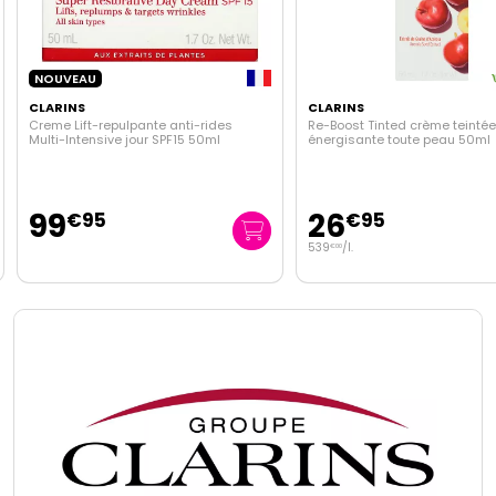
NOUVEAU
CLARINS
CLARINS
Creme Lift-repulpante anti-rides
Re-Boost Tinted crème teinté
Multi-Intensive jour SPF15 50ml
énergisante toute peau 50ml
99
26
€
95
€
95
539
/
l.
€
00