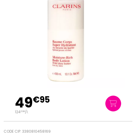
49
€
95
124
/
l.
€
88
CODE CIP: 3380810458169