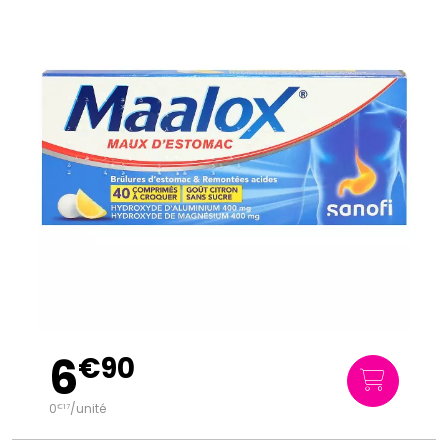
6
€
90
0
/unité
€
17