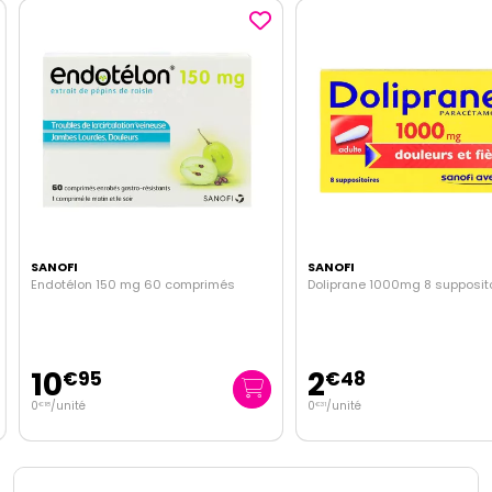
SANOFI
SANOFI
Endotélon 150 mg 60 comprimés
Doliprane 1000mg 8 supposito
10
2
€
95
€
48
0
/unité
0
/unité
€
18
€
31