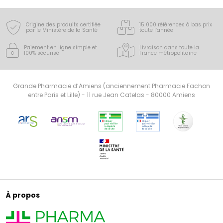
Origine des produits certifiée
15 000 références à bas prix
par le Ministère de la Santé
toute l’année
Paiement en ligne simple
et
Livraison dans toute la
100% sécurisé
France
métropolitaine
Grande Pharmacie d’Amiens (anciennement Pharmacie Fachon
entre Paris et Lille) - 11 rue Jean Catelas - 80000 Amiens
À propos