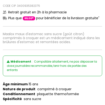
CODE CIP: 3400935382375
Retrait gratuit en 2h à la pharmacie
*
Plus que
pour bénéficier de la livraison gratuite
€
69
,
00
Maalox maux d'estomac sans sucre (goût citron)
comprimés à croquer est un médicament indiqué dans les
brûlures d'estomac et remontées acides.
Médicament
: Compatible allaitement, ne pas dépasser la
dose journalière recommandée, tenir hors de portée des
enfants
Âge minimum
15 ans
Nature de produit
comprimé à croquer
Conditionnement
plaquette thermoformée
Spécificité
sans sucre