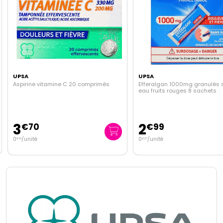
UPSA
UPSA
Aspirine vitamine C 20 comprimés
Efferalgan 1000mg granulés 
eau fruits rouges 8 sachets
3
2
€
70
€
99
0
/unité
0
/unité
€
19
€
37