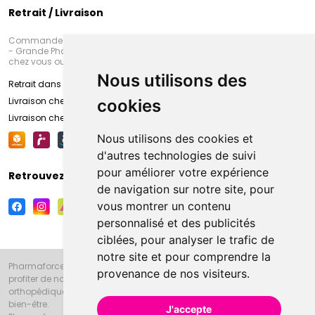
Retrait / Livraison
Commandez en ligne et venez chercher votre commande à Amiens
- Grande Pharmacie d’Amiens (Fachon) ou recevez-là rapidement
chez vous ou en point retrait
Nous utilisons des
Retrait dans la pharmacie d’Amiens
Livraison chez vous
cookies
Livraison chez votre commerçant
Nous utilisons des cookies et
d'autres technologies de suivi
pour améliorer votre expérience
Retrouvez-nous sur vos réseaux sociaux
de navigation sur notre site, pour
vous montrer un contenu
personnalisé et des publicités
ciblées, pour analyser le trafic de
notre site et pour comprendre la
Pharmaforce.fr et la Grande Pharmacie d’Amiens vous souhaitent de
provenance de nos visiteurs.
profiter de notre accueil, de nos conseils pharmaceutiques,
orthopédiques, homéopathiques, parapharmaceutiques, beauté et
bien-être.
J'accepte