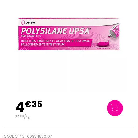
4
€
35
25
/kg
€
59
CODE CIP: 3400934830167