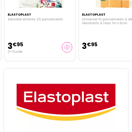
ELASTOPLAST
ELASTOPLAST
Sensible enfants 20 pansements
Universel 10 pansements à d
résistants à l'eau 1m x 6cm
3
3
€
95
€
95
0
/unité
€
20