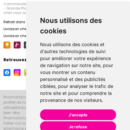
Commandez en ligne et venez chercher votre commande à Amiens
- Grande Pharmacie d’Amiens (Fachon) ou recevez-là rapidement
chez vous ou en point retrait
Nous utilisons des
Retrait dans la pharmacie d’Amiens
Livraison chez vous
cookies
Livraison chez votre commerçant
Nous utilisons des cookies et
d'autres technologies de suivi
pour améliorer votre expérience
Retrouvez-nous sur vos réseaux sociaux
de navigation sur notre site, pour
vous montrer un contenu
personnalisé et des publicités
ciblées, pour analyser le trafic de
notre site et pour comprendre la
Pharmaforce.fr et la Grande Pharmacie d’Amiens vous souhaitent de
provenance de nos visiteurs.
profiter de notre accueil, de nos conseils pharmaceutiques,
orthopédiques, homéopathiques, parapharmaceutiques, beauté et
bien-être.
J'accepte
Pharmaforce.fr est le site internet de la Grande Pharmacie d’Amiens.
Faites vos achats en ligne grâce à un choix de 20000 références en
Je refuse
pharmacie, parapharmacie, diététique et animaux (vétérinaire).