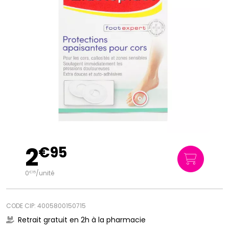
2
€
95
0
/unité
€
15
CODE CIP: 4005800150715
Retrait gratuit en 2h à la pharmacie