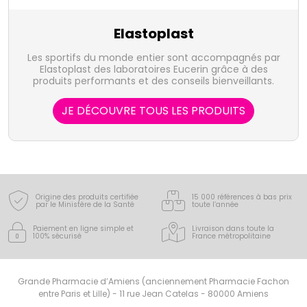
Elastoplast
Les sportifs du monde entier sont accompagnés par
Elastoplast des laboratoires Eucerin grâce à des
produits performants et des conseils bienveillants.
JE DÉCOUVRE TOUS LES PRODUITS
Origine des produits certifiée
15 000 références à bas prix
par le Ministère de la Santé
toute l’année
Paiement en ligne simple
et
Livraison dans toute la
100% sécurisé
France
métropolitaine
Grande Pharmacie d’Amiens (anciennement Pharmacie Fachon
entre Paris et Lille) - 11 rue Jean Catelas - 80000 Amiens