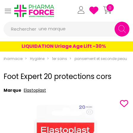
Pharmaforce Grande Pharmacie 
0
une marque
Rechercher
un conseil
LIQUIDATION Uriage Age Lift -30%
un produit
rapharmacie
Hygiène
1er soins
pansement et seconde peau
une marque
Foot Expert 20 protections cors
Marque
Elastoplast