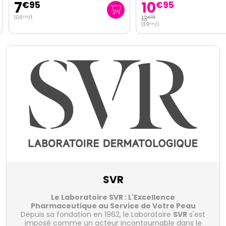
7
10
€
95
€
95
106
/
l.
13
€
95
€
00
139
/
l.
€
50
SVR
Le Laboratoire SVR : L'Excellence
Pharmaceutique au Service de Votre Peau
Depuis sa fondation en 1962, le Laboratoire
SVR
s'est
imposé comme un acteur incontournable dans le