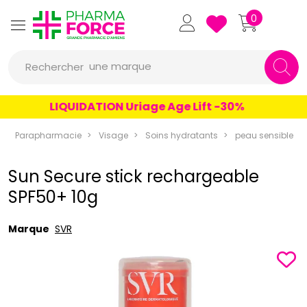
Pharmaforce Grande Pharmacie 
0
une marque
Rechercher
un conseil
LIQUIDATION Uriage Age Lift -30%
un produit
Parapharmacie
Visage
Soins hydratants
peau sensible
une marque
Sun Secure stick rechargeable
SPF50+ 10g
Marque
SVR