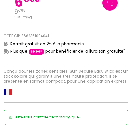
6
9
€
95
995
/kg
€
00
CODE CIP: 3662361004041
Retrait gratuit en 2h à la pharmacie
*
Plus que
pour bénéficier de la livraison gratuite
€
69
,
00
Conçu pour les zones sensibles, Sun Secure Easy Stick est un
stick solaire qui garantit une très haute protection. Il se
présente en format compact, pour une application express.
Testé sous contrôle dermatologique