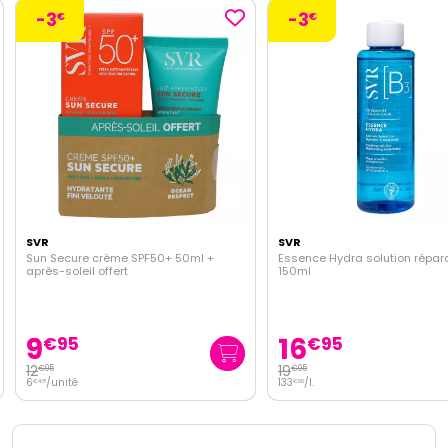
-3
-3
€
€
SVR
SVR
Sun Secure crème SPF50+ 50ml +
Essence Hydra solution répara
après-soleil offert
150ml
9
16
€
95
€
95
12
19
€
95
€
95
6
/unité
133
/
l.
€
48
€
00