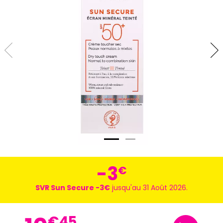
-3
€
SVR Sun Secure -3€
jusqu'au 31 Août 2026.
€
45