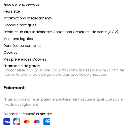
Sensifine AR
Prise de rendez-vous
Découvrez la gamme SVR dès maintenant en
cliquant ici !
Newsletter
Engagement envers la Qualité et la Sécurité :
Informations médicaments
La qualité et la sécurité des produits
SVR
sont une
Conseils pratiques
priorité absolue. Tous les produits sont soumis à des
tests rigoureux, tant en laboratoire qu'en conditions
Déclarer un effet indésirable
Conditions Générales de Vente (CGV)
réelles d'utilisation, afin de garantir leur efficacité et
Mentions légales
leur tolérance. De plus,
Découvrez la gamme SVR dès maintenant en
SVR
s'engage à utiliser des
ingrédients de haute qualité, sans parabènes, sans
cliquant ici !
Données personnelles
silicones et sans allergènes, pour une expérience de
Cookies
soin sans compromis.
Mes préférences Cookies
Pharmacie de garde :
Contacter le 3237 (audiotel 0,35€ ttc/min), accessible 24h/24 afin de
trouver la pharmacie de garde la plus proche de chez vous
Paiement
Pharmaforce offre un paiement entièrement sécurisé, quel que soit le
mode de règlement
Paiement sécurisé et simple