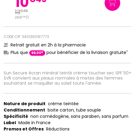
10
13
€
45
269
/
l.
€
00
CODE CIP: 3401360167773
Retrait gratuit en 2h à la pharmacie
*
Plus que
pour bénéficier de la livraison gratuite
€
69
,
00
Sun Secure écran minéral teinté crème toucher sec SPF 50+
SVR convient aux peaux normales à mixtes des femmes
souhaitant se maquiller au soleil toute l'année.
Nature de produit
crème teintée
Conditionnement
boite carton, tube souple
Spécificité
non comédogène, sans paraben, sans parfum
Label
Made in France
Promos et Offres
Réductions