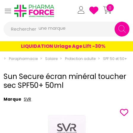
Pharmaforce Grande Pharmacie 
0
une marque
Rechercher
un conseil
LIQUIDATION Uriage Age Lift -30%
un produit
une marque
e
Parapharmacie
Solaire
Protection adulte
SPF 50 et 50+
Sun Secure écran minéral toucher
sec SPF50+ 50ml
Marque
SVR