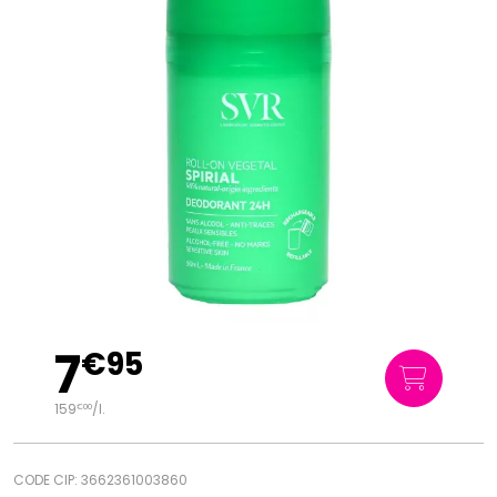
7
€
95
159
/
l.
€
00
CODE CIP: 3662361003860