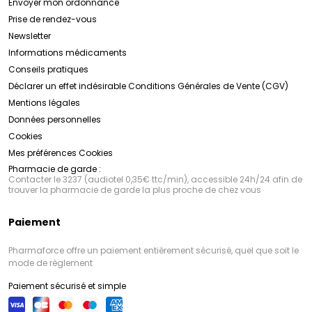
Envoyer mon ordonnance
Sensifine AR
Prise de rendez-vous
Découvrez la gamme SVR dès maintenant en
cliquant ici !
Newsletter
Engagement envers la Qualité et la Sécurité :
Informations médicaments
La qualité et la sécurité des produits
SVR
sont une
Conseils pratiques
priorité absolue. Tous les produits sont soumis à des
tests rigoureux, tant en laboratoire qu'en conditions
Déclarer un effet indésirable
Conditions Générales de Vente (CGV)
réelles d'utilisation, afin de garantir leur efficacité et
Mentions légales
leur tolérance. De plus,
Découvrez la gamme SVR dès maintenant en
SVR
s'engage à utiliser des
ingrédients de haute qualité, sans parabènes, sans
cliquant ici !
Données personnelles
silicones et sans allergènes, pour une expérience de
Cookies
soin sans compromis.
Mes préférences Cookies
Pharmacie de garde :
Contacter le 3237 (audiotel 0,35€ ttc/min), accessible 24h/24 afin de
trouver la pharmacie de garde la plus proche de chez vous
Paiement
Pharmaforce offre un paiement entièrement sécurisé, quel que soit le
mode de règlement
Paiement sécurisé et simple