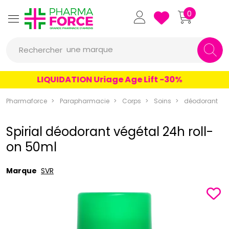
Pharmaforce Grande Pharmacie 
0
une marque
Rechercher
un conseil
LIQUIDATION Uriage Age Lift -30%
un produit
Pharmaforce
Parapharmacie
Corps
Soins
déodorant
une marque
Spirial déodorant végétal 24h roll-
on 50ml
Marque
SVR