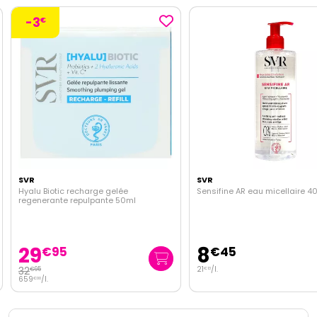
-3
€
SVR
SVR
Hyalu Biotic recharge gelée
Sensifine AR eau micellaire 4
regenerante repulpante 50ml
29
8
€
95
€
45
32
21
/
l.
€
95
€
13
659
/
l.
€
00