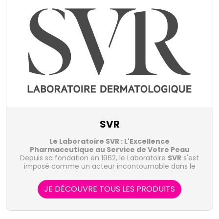
SVR
Le Laboratoire SVR : L'Excellence
Pharmaceutique au Service de Votre Peau
Depuis sa fondation en 1962, le Laboratoire
SVR
s'est
imposé comme un acteur incontournable dans le
domaine de la dermatologie et de la cosmétologie.
Avec une expertise pharmaceutique inégalée et une
JE DÉCOUVRE TOUS LES PRODUITS
recherche constante d'innovation,
Découvrez la gamme SVR dès maintenant en
SVR
s'est forgé
une réputation d'excellence en proposant des
cliquant ici !
Engagement en Recherche et Développement :
produits hautement efficaces et sûrs, adaptés à
tous les types de peau, même les plus sensibles.
Le Laboratoire
SVR
place la recherche et le