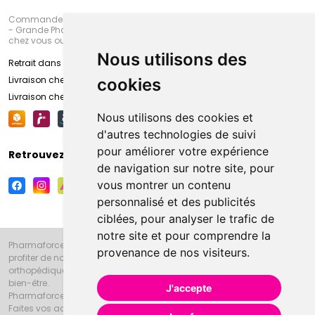
Commandez en ligne et venez chercher votre commande à Amiens
- Grande Pharmacie d’Amiens (Fachon) ou recevez-là rapidement
chez vous ou en point retrait
Nous utilisons des
Retrait dans la pharmacie d’Amiens
Livraison chez vous
cookies
Livraison chez votre commerçant
Nous utilisons des cookies et
d'autres technologies de suivi
pour améliorer votre expérience
Retrouvez-nous sur vos réseaux sociaux
de navigation sur notre site, pour
vous montrer un contenu
personnalisé et des publicités
ciblées, pour analyser le trafic de
notre site et pour comprendre la
Pharmaforce.fr et la Grande Pharmacie d’Amiens vous souhaitent de
provenance de nos visiteurs.
profiter de notre accueil, de nos conseils pharmaceutiques,
orthopédiques, homéopathiques, parapharmaceutiques, beauté et
bien-être.
J'accepte
Pharmaforce.fr est le site internet de la Grande Pharmacie d’Amiens.
Faites vos achats en ligne grâce à un choix de 20000 références en