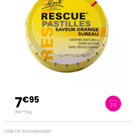
7
€
95
159
/kg
€
00
CODE CIP: 5000488104387