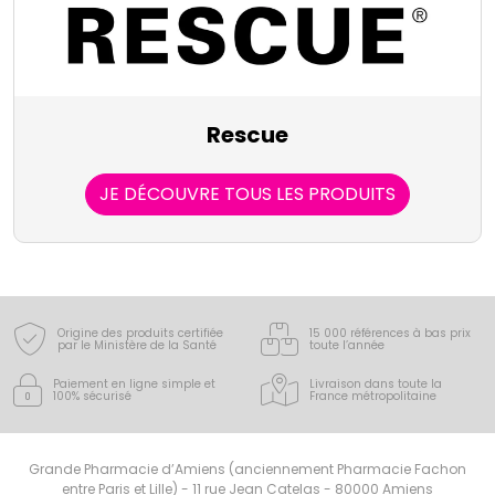
Rescue
JE DÉCOUVRE TOUS LES PRODUITS
Origine des produits certifiée
15 000 références à bas prix
par le Ministère de la Santé
toute l’année
Paiement en ligne simple
et
Livraison dans toute la
100% sécurisé
France
métropolitaine
Grande Pharmacie d’Amiens (anciennement Pharmacie Fachon
entre Paris et Lille) - 11 rue Jean Catelas - 80000 Amiens