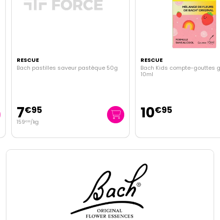
RESCUE
RESCUE
Bach pastilles saveur pastèque 50g
Bach Kids compte-gouttes goû
10ml
7
10
€
95
€
95
159
/kg
€
00