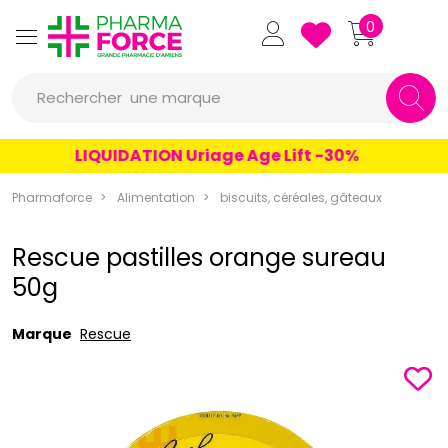
Pharmaforce Grande Pharmacie 
0
une marque
Rechercher
un conseil
LIQUIDATION Uriage Age Lift -30%
un produit
Pharmaforce
Alimentation
biscuits, céréales, gâteaux
une marque
Rescue pastilles orange sureau
50g
Marque
Rescue