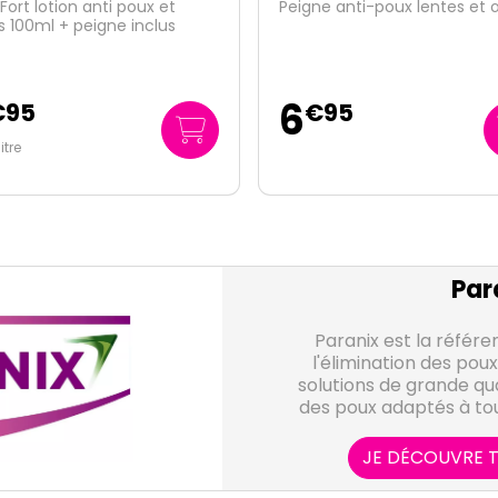
e anti-poux lentes et œufs
Express lotion anti-poux 95
peigne métal inclus
13
€
95
€
95
146
/
litre
€
84
Par
Paranix est la référ
l'élimination des pou
solutions de grande qua
des poux adaptés à tou
d'instruments utiles à
nuis
JE DÉCOUVRE T