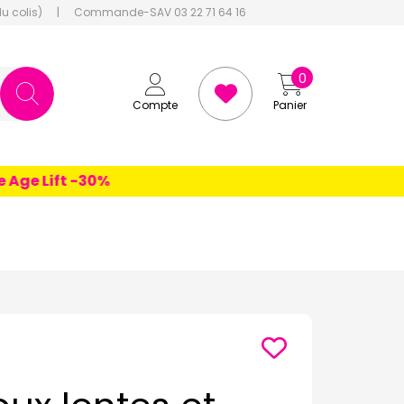
du colis)
|
Commande-SAV 03 22 71 64 16
0
Compte
Panier
e Lift -30%