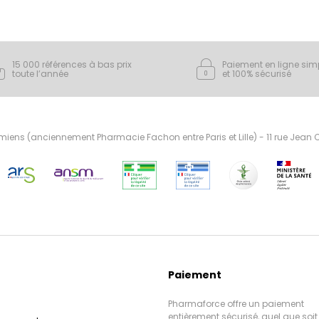
15 000 références à bas prix
Paiement en ligne sim
toute l’année
et 100% sécurisé
ens (anciennement Pharmacie Fachon entre Paris et Lille) - 11 rue Jean
Paiement
Pharmaforce offre un paiement
entièrement sécurisé, quel que soit 