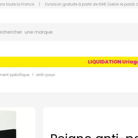
ans toute la France
|
Livraison gratuite à partir de 69€ (selon le poids 
orce Grande Pharmacie Amiens Fachon
une marque
echercher
un conseil
un produit
LIQUIDATION Uriage Ag
une marque
ment spécifique
anti-poux