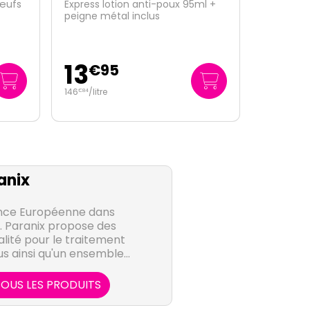
ml +
Extra Fort lotion anti-poux spécial
environnement 225ml
10
€
95
48
/
litre
€
67
anix
ence Européenne dans
x. Paranix propose des
lité pour le traitement
s ainsi qu'un ensemble
 la lutte contre cette
ance.
OUS LES PRODUITS