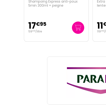
-poux
Extra Fort lotion anti poux et
Peign
lentes 100ml + peigne inclus
11
6
€
95
119
/
litre
€
50