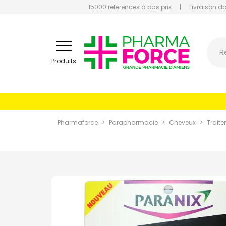
15000 références à bas prix
|
Livraison d
Pharmaf
R
Produits
Pharmaforce
Parapharmacie
Cheveux
Traite