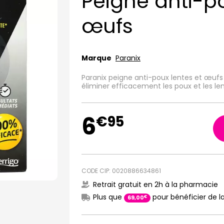
Peigne anti-po
œufs
Marque
Paranix
Paranix peigne anti-poux lentes et œuf
éliminer efficacement les poux et les le
6
€
95
CODE CIP: 0020886634861
Retrait gratuit en 2h à la pharmacie
Plus que
pour bénéficier de la
€
69
,
00