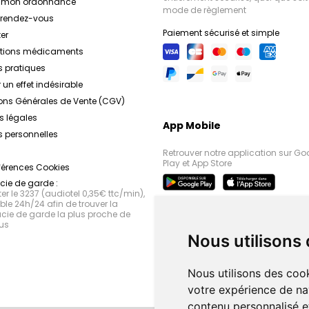
r mon ordonnance
mode de règlement
e rendez-vous
Paiement sécurisé et simple
er
ations médicaments
s pratiques
 un effet indésirable
ons Générales de Vente (CGV)
s légales
App Mobile
 personnelles
Retrouver notre application sur Go
Play et App Store
férences Cookies
ie de garde :
r le 3237 (audiotel 0,35€ ttc/min),
le 24h/24 afin de trouver la
ie de garde la plus proche de
us
Nous utilisons
Nous utilisons des cook
votre expérience de na
contenu personnalisé et