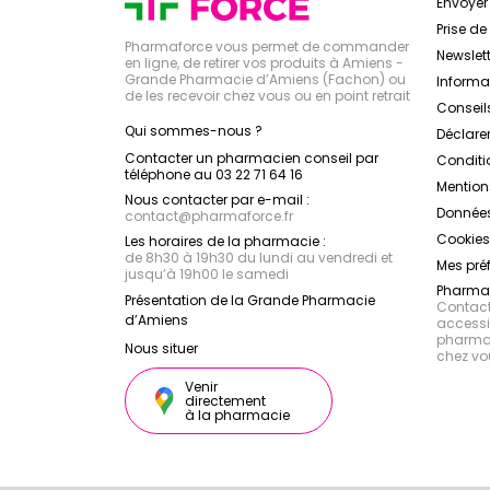
Envoye
Prise d
Pharmaforce vous permet de commander
Newslett
en ligne, de retirer vos produits à Amiens -
Grande Pharmacie d’Amiens (Fachon) ou
Inform
de les recevoir chez vous ou en point retrait
Conseil
Qui sommes-nous ?
Déclarer
Contacter un pharmacien conseil par
Conditi
téléphone au 03 22 71 64 16
Mention
Nous contacter par e-mail :
Données
contact
@
pharmaforce.fr
Cookies
Les horaires de la pharmacie :
de 8h30 à 19h30 du lundi au vendredi et
Mes pré
jusqu’à 19h00 le samedi
Pharmac
Présentation de la Grande Pharmacie
Contacte
d’Amiens
accessib
pharmac
Nous situer
chez vo
Venir
directement
à la pharmacie