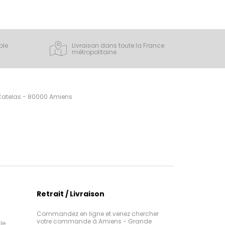
ple
Livraison dans toute la France
métropolitaine
 Catelas - 80000 Amiens
Retrait / Livraison
Commandez en ligne et venez chercher
votre commande à Amiens - Grande
le