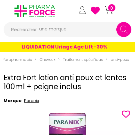
Pharmaforce Grande Pharmacie 
0
une marque
Rechercher
un conseil
LIQUIDATION Uriage Age Lift -30%
un produit
Parapharmacie
Cheveux
Traitement spécifique
anti-poux
une marque
Extra Fort lotion anti poux et lentes
100ml + peigne inclus
Marque
Paranix