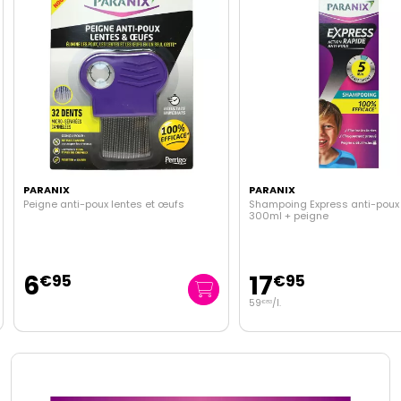
PARANIX
PARANIX
Peigne anti-poux lentes et œufs
Shampoing Express anti-poux
300ml + peigne
6
17
€
95
€
95
59
/
l.
€
83