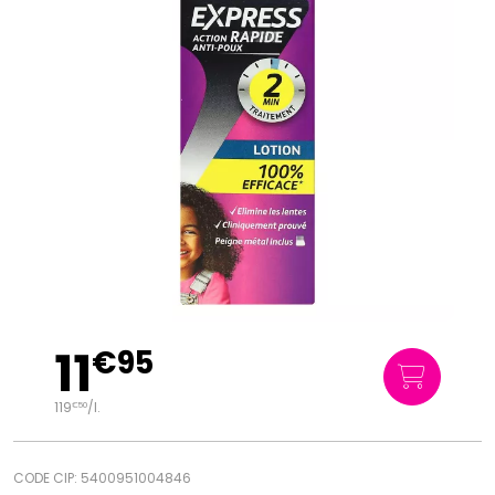
11
€
95
119
/
l.
€
50
CODE CIP: 5400951004846