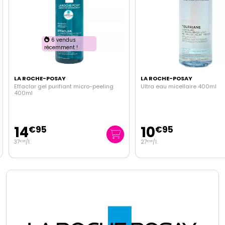
6 vendus
récemment !
LA ROCHE-POSAY
LA ROCHE-POSAY
Effaclar gel purifiant micro-peeling
Ultra eau micellaire 400ml
400ml
14
10
€
95
€
95
37
/
l.
27
/
l.
€
38
€
38