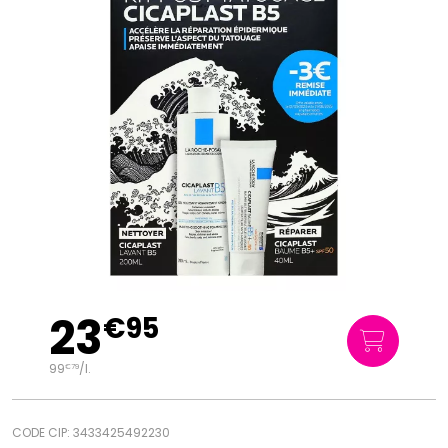
23
€
95
99
/
l.
€
79
CODE CIP: 3433425492230