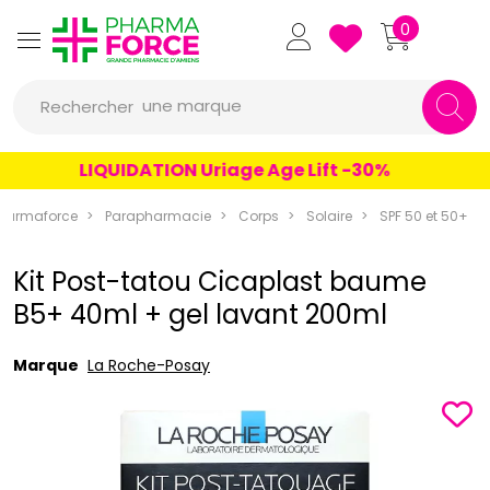
Pharmaforce Grande Pharmacie 
0
une marque
Rechercher
un conseil
LIQUIDATION Uriage Age Lift -30%
un produit
harmaforce
Parapharmacie
Corps
Solaire
SPF 50 et 50+
une marque
Kit Post-tatou Cicaplast baume
B5+ 40ml + gel lavant 200ml
Marque
La Roche-Posay