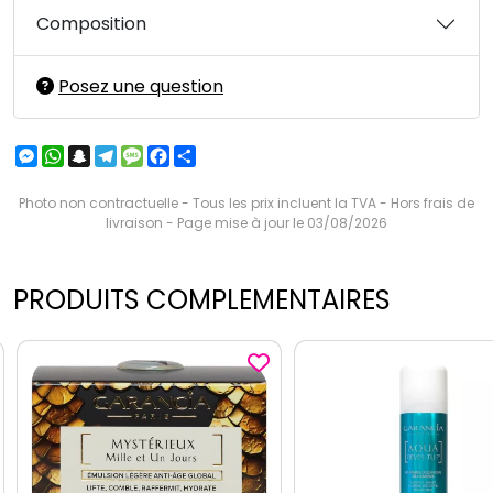
Composition
Posez une question
Messenger
WhatsApp
Snapchat
Telegram
Message
Facebook
Partager
Photo non contractuelle - Tous les prix incluent la TVA - Hors frais de
livraison - Page mise à jour le 03/08/2026
PRODUITS COMPLEMENTAIRES