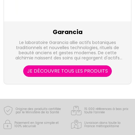
Garancia
Le laboratoire Garancia allie actifs botaniques
traditionnels et nouvelles technologies, rituels de
beauté anciens et gestes modernes. De cette
alchimie naissent des soins qui regorgent d'actifs
brevetés, d'innovations et dont les clientes voient
rapidement, à l'œil nu, le résultat sur leur peau.
JE DÉCOUVRE TOUS LES PRODUITS
Objectif : vous rendre belles en un coup de baguette
magique.
Origine des produits certifiée
15 000 références à bas prix
par le Ministère de la Santé
toute l’année
Paiement en ligne simple
et
Livraison dans toute la
100% sécurisé
France
métropolitaine