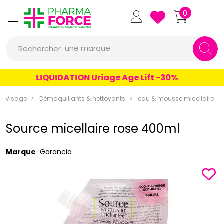
Pharmaforce Grande Pharmacie 
0
une marque
Rechercher
un conseil
LIQUIDATION Uriage Age Lift -30%
un produit
Visage
Démaquillants & nettoyants
eau & mousse micellaire
une marque
Source micellaire rose 400ml
Marque
Garancia