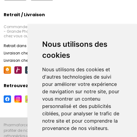
Retrait / Livraison
Commandez en ligne et venez chercher votre commande à Amiens
- Grande Pharmacie d’Amiens (Fachon) ou recevez-là rapidement
chez vous ou en point retrait
Nous utilisons des
Retrait dans la pharmacie d’Amiens
Livraison chez vous
cookies
Livraison chez votre commerçant
Nous utilisons des cookies et
d'autres technologies de suivi
pour améliorer votre expérience
Retrouvez-nous sur vos réseaux sociaux
de navigation sur notre site, pour
vous montrer un contenu
personnalisé et des publicités
ciblées, pour analyser le trafic de
notre site et pour comprendre la
Pharmaforce.fr et la Grande Pharmacie d’Amiens vous souhaitent de
provenance de nos visiteurs.
profiter de notre accueil, de nos conseils pharmaceutiques,
orthopédiques, homéopathiques, parapharmaceutiques, beauté et