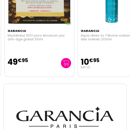
GARANCIA
GARANCIA
Mystérieux 1001 jours émulsion jour
Aqua rêves-tu ? Brume océan
anti-âge global 30ml
des sirènes 200ml
49
10
€
95
€
95
54
/
l.
€
75