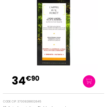
34
€
90
CODE CIP: 3700928802645