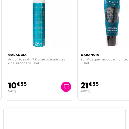
GARANCIA
GARANCIA
Aqua rêves-tu ? Brume océaniques
Bal Masqué masque high tech 
des sirènes 200ml
50ml
10
21
€
95
€
95
54
/
l.
439
/
l.
€
75
€
00