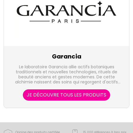
Garancia
Le laboratoire Garancia allie actifs botaniques
traditionnels et nouvelles technologies, rituels de
beauté anciens et gestes modernes. De cette
alchimie naissent des soins qui regorgent d'actifs
brevetés, d'innovations et dont les clientes voient
rapidement, à l'œil nu, le résultat sur leur peau.
JE DÉCOUVRE TOUS LES PRODUITS
Objectif : vous rendre belles en un coup de baguette
magique.
Origine des produits certifiée
15 000 références à bas prix