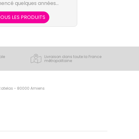
encé quelques années
 la Seconde Guerre
simples et salvateurs de
OUS LES PRODUITS
rassienne, elle soigne les
 verte illite qu’elle peut
s sa besace. En effet
nnu depuis l'antiquité, a
ant très important.
ple
Livraison dans toute la France
métropolitaine
 Catelas - 80000 Amiens