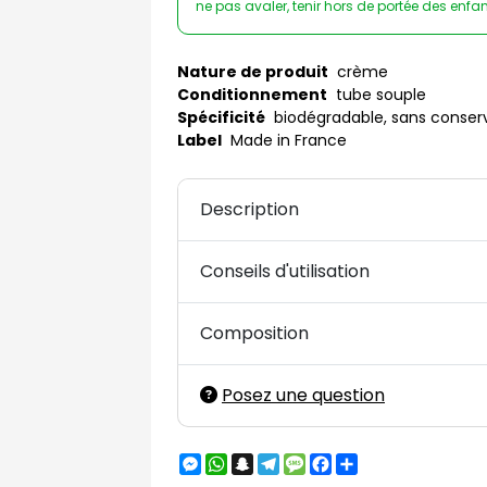
ne pas avaler, tenir hors de portée des enfa
Nature de produit
crème
Conditionnement
tube souple
Spécificité
biodégradable, sans conser
Label
Made in France
Description
Conseils d'utilisation
Composition
Posez une question
Messenger
WhatsApp
Snapchat
Telegram
Message
Facebook
Partager