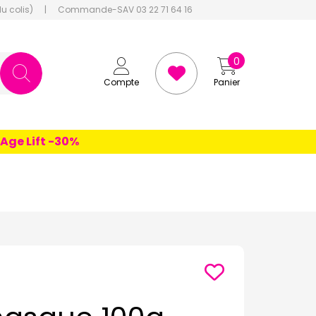
du colis)
|
Commande-SAV 03 22 71 64 16
0
Compte
Panier
Lift -30%