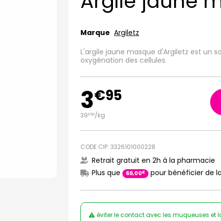
Argile jaune 
Marque
Argiletz
L'argile jaune masque d'Argiletz est un so
oxygénation des cellules.
3
€
95
39
/kg
€
50
CODE CIP: 3326101000228
Retrait gratuit en 2h à la pharmacie
Plus que
pour bénéficier de la
€
69
,
00
éviter le contact avec les muqueuses et la