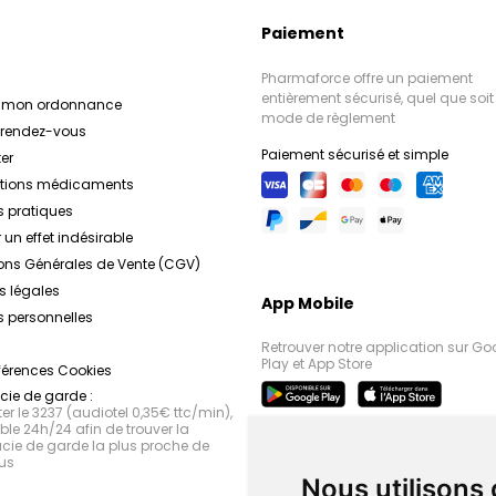
Paiement
Pharmaforce offre un paiement
entièrement sécurisé, quel que soit 
r mon ordonnance
mode de règlement
e rendez-vous
Paiement sécurisé et simple
er
ations médicaments
s pratiques
 un effet indésirable
ons Générales de Vente (CGV)
s légales
App Mobile
 personnelles
Retrouver notre application sur Go
Play et App Store
férences Cookies
ie de garde :
r le 3237 (audiotel 0,35€ ttc/min),
le 24h/24 afin de trouver la
ie de garde la plus proche de
us
Nous utilisons