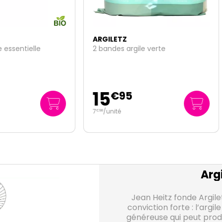
LETZ
ARGILETZ
des argile verte
Pâte argile ghassoul
150 G
300 G
4
€
95
€
95
nité
33
/kg
€
00
Argi
Jean Heitz fonde Argilet
conviction forte : l’argil
généreuse qui peut prodi