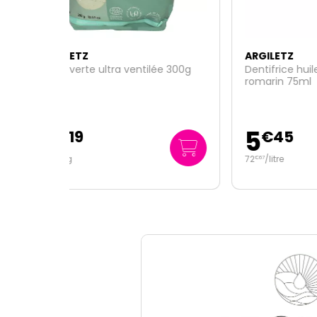
ARGILETZ
ARGI
ée 300g
Dentifrice huile essentielle
2 ban
romarin 75ml
5
15
€
45
72
/
litre
7
/u
€
67
€
98