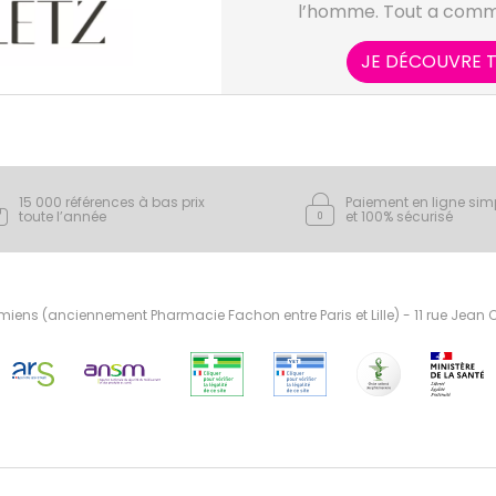
l’homme. Tout a comm
auparavant pendant
mondiale par les gestes 
JE DÉCOUVRE T
sa Mère. Dans la forêt Ju
résistants grâce l’argile
facilement cacher dan
l'argile verte, remède co
un pouvoir cicatris
15 000 références à bas prix
Paiement en ligne sim
toute l’année
et 100% sécurisé
ens (anciennement Pharmacie Fachon entre Paris et Lille) - 11 rue Jean