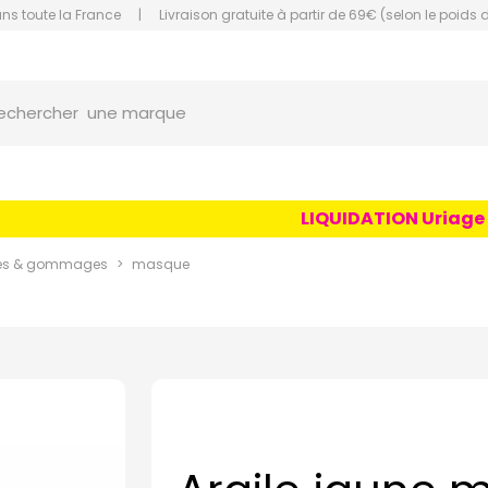
ans toute la France
|
Livraison gratuite à partir de 69€ (selon le poids 
une marque
orce Grande Pharmacie Amiens Fachon
echercher
un conseil
un produit
une marque
LIQUIDATION Uriage Age 
es & gommages
masque