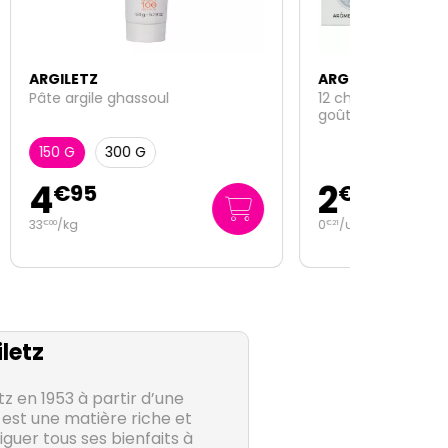
ARGILETZ
12 chewing gums argile verte
goût citron
2
€
50
0
/unité
€
21
letz
z en 1953 à partir d’une
e est une matière riche et
guer tous ses bienfaits à