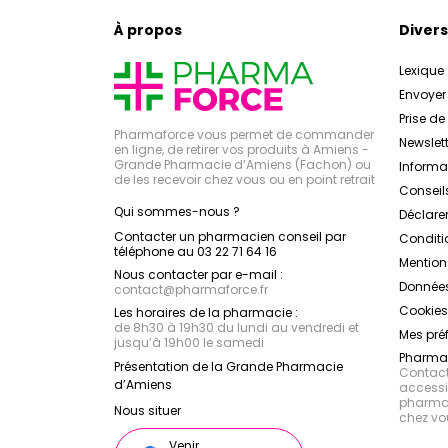
À propos
Divers
Lexique
Envoye
Prise d
Pharmaforce vous permet de commander
Newslett
en ligne, de retirer vos produits à Amiens -
Grande Pharmacie d’Amiens (Fachon) ou
Inform
de les recevoir chez vous ou en point retrait
Conseil
Qui sommes-nous ?
Déclarer
Contacter un pharmacien conseil par
Conditi
téléphone au 03 22 71 64 16
Mention
Nous contacter par e-mail :
Données
contact
@
pharmaforce.fr
Cookies
Les horaires de la pharmacie :
de 8h30 à 19h30 du lundi au vendredi et
Mes pré
jusqu’à 19h00 le samedi
Pharmac
Présentation de la Grande Pharmacie
Contacte
d’Amiens
accessib
pharmac
Nous situer
chez vo
Venir