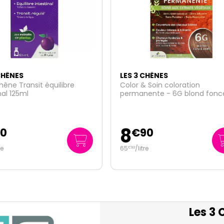
3 CHÊNES
LES 3 CHÊNES
 & Soin coloration
Color & Soin masque après
anente - 6G blond foncé
shampoing cheveux coloré
200ml
10
€
90
€
95
litre
54
/
litre
€
75
Les 3 