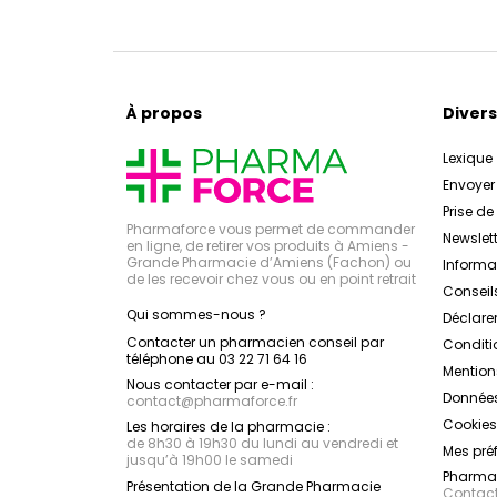
À propos
Divers
Lexique
Envoye
Prise d
Pharmaforce vous permet de commander
Newslett
en ligne, de retirer vos produits à Amiens -
Grande Pharmacie d’Amiens (Fachon) ou
Inform
de les recevoir chez vous ou en point retrait
Conseil
Qui sommes-nous ?
Déclarer
Contacter un pharmacien conseil par
Conditi
téléphone au 03 22 71 64 16
Mention
Nous contacter par e-mail :
Données
contact
@
pharmaforce.fr
Cookies
Les horaires de la pharmacie :
de 8h30 à 19h30 du lundi au vendredi et
Mes pré
jusqu’à 19h00 le samedi
Pharmac
Présentation de la Grande Pharmacie
Contacte