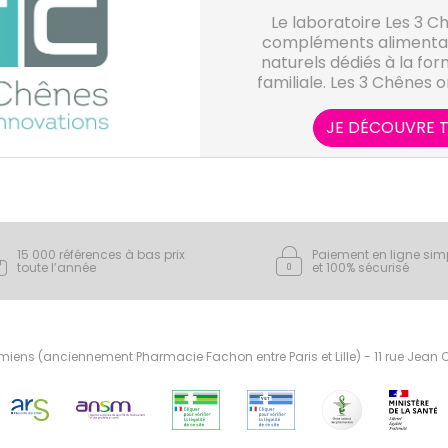
Le laboratoire Les 3 
compléments alimentai
naturels dédiés à la for
familiale. Les 3 Chênes o
d'extraction végétal
maitriser l'intégralité
JE DÉCOUVRE T
distribution des p
15 000 références à bas prix
Paiement en ligne sim
toute l’année
et 100% sécurisé
ens (anciennement Pharmacie Fachon entre Paris et Lille) - 11 rue Jean