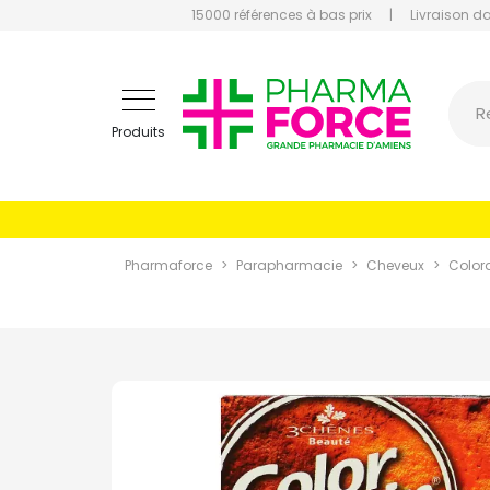
15000 références à bas prix
|
Livraison d
Pharmaf
R
Produits
Pharmaforce
Parapharmacie
Cheveux
Color