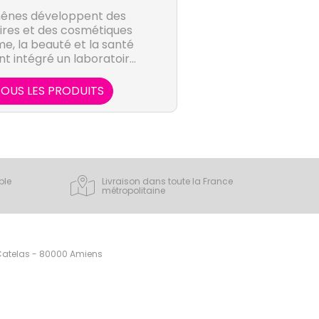
Chênes développent des
res et des cosmétiques
me, la beauté et la santé
nt intégré un laboratoire
e qui leur permet de
 de la fabrication à la
OUS LES PRODUITS
roduits présentés.
ple
Livraison dans toute la France
métropolitaine
 Catelas - 80000 Amiens