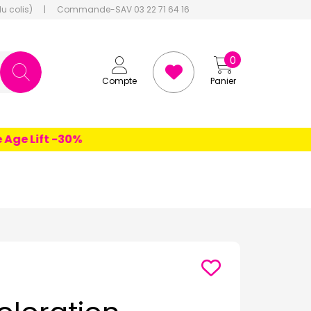
du colis)
|
Commande-SAV 03 22 71 64 16
0
Compte
Panier
 Lift -30%