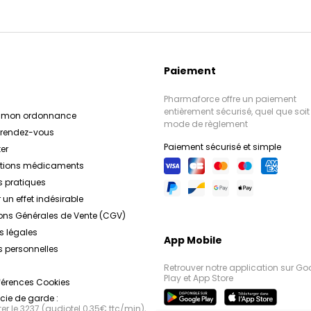
Paiement
Pharmaforce offre un paiement
entièrement sécurisé, quel que soit 
r mon ordonnance
mode de règlement
e rendez-vous
Paiement sécurisé et simple
er
ations médicaments
s pratiques
 un effet indésirable
ons Générales de Vente (CGV)
s légales
App Mobile
 personnelles
Retrouver notre application sur Go
Play et App Store
férences Cookies
ie de garde :
r le 3237 (audiotel 0,35€ ttc/min),