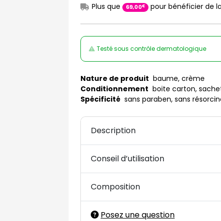
Plus que
pour bénéficier de la
€
69
,
00
Testé sous contrôle dermatologique
Nature de produit
baume, crème
Conditionnement
boite carton, sache
Spécificité
sans paraben, sans résorcine
Description
Conseil d’utilisation
Composition
Posez une question