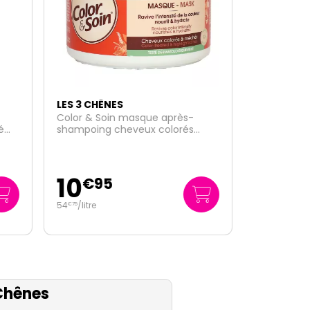
LES 3 CHÊNES
-
Color & Soin coloration
s
permanente - 6A Blond foncé
cendré
8
€
90
Chênes