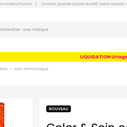
ans toute la France
|
Livraison gratuite à partir de 69€ (selon le poids 
une marque
orce Grande Pharmacie Amiens Fachon
echercher
un conseil
un produit
LIQUIDATION Uriage Age
une marque
ation
sans ammoniaque
NOUVEAU