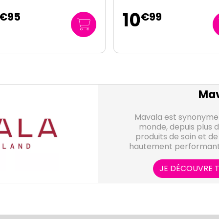
20
€
99
€
95
279
/
litre
€
33
Mav
Mavala est synonyme d
monde, depuis plus d
produits de soin et de
hautement performants,
scientifique des Laborat
leurs efforts sur l'inn
JE DÉCOUVRE T