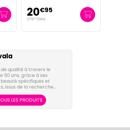
11
€
95
ala
e qualité à travers le
e 50 ans, grâce à ses
 beauté spécifiques et
 issus de la recherche
oires Mavala, axant tous
ovation et l'excellence.
OUS LES PRODUITS