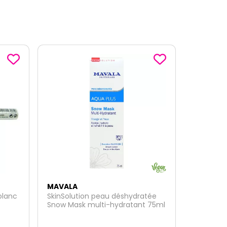
MAVALA
tée
Eau émolliente 10ml
 75ml