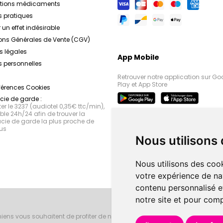
ations médicaments
s pratiques
 un effet indésirable
ons Générales de Vente (CGV)
s légales
App Mobile
 personnelles
Retrouver notre application sur Go
Play et App Store
férences Cookies
ie de garde :
r le 3237 (audiotel 0,35€ ttc/min),
le 24h/24 afin de trouver la
ie de garde la plus proche de
us
Nous utilisons
Nous utilisons des cook
votre expérience de na
contenu personnalisé et
notre site et pour com
iens vous souhaitent de profiter de notre accueil, de nos conseils phar