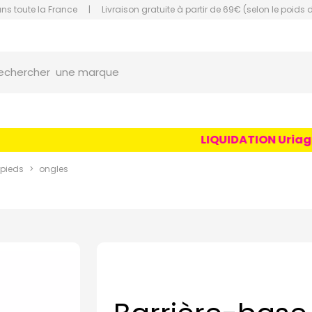
ans toute la France
|
Livraison gratuite à partir de 69€ (selon le poids 
orce Grande Pharmacie Amiens Fachon
une marque
echercher
un conseil
un produit
LIQUIDATION Uriage Ag
une marque
 pieds
ongles