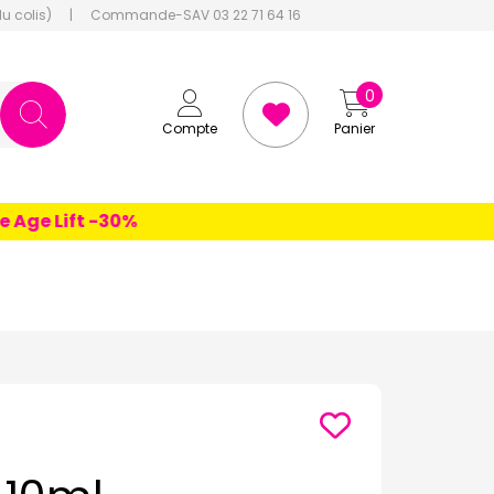
du colis)
|
Commande-SAV 03 22 71 64 16
0
Compte
Panier
e Lift -30%