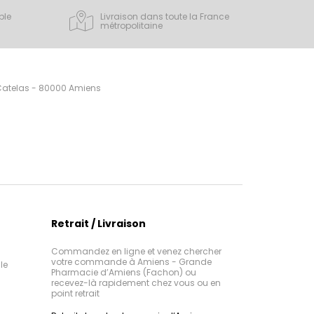
ple
Livraison dans toute la France
métropolitaine
 Catelas - 80000 Amiens
Retrait / Livraison
Commandez en ligne et venez chercher
votre commande à Amiens - Grande
le
Pharmacie d’Amiens (Fachon) ou
recevez-là rapidement chez vous ou en
point retrait