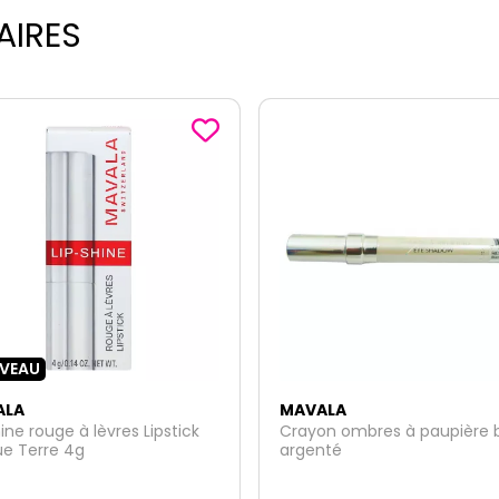
AIRES
ALA
MAVALA
n ombres à paupière blanc
SkinSolution peau déshydra
nté
Snow Mask multi-hydratant