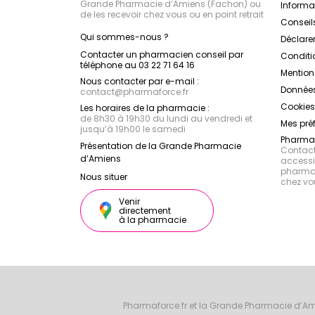
Grande Pharmacie d’Amiens (Fachon) ou
Inform
de les recevoir chez vous ou en point retrait
Conseil
Qui sommes-nous ?
Déclarer
Contacter un pharmacien conseil par
Conditi
téléphone au 03 22 71 64 16
Mention
Nous contacter par e-mail :
Données
contact
@
pharmaforce.fr
Cookies
Les horaires de la pharmacie :
de 8h30 à 19h30 du lundi au vendredi et
Mes pré
jusqu’à 19h00 le samedi
Pharmac
Présentation de la Grande Pharmacie
Contacte
d’Amiens
accessib
pharmac
Nous situer
chez vo
Venir
directement
à la pharmacie
Pharmaforce.fr et la Grande Pharmacie d’Am