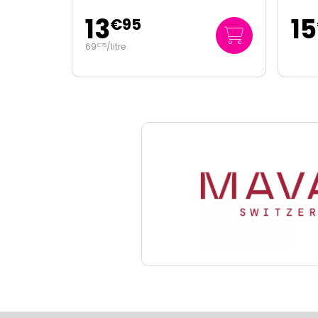
15
10
€
95