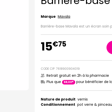
Barrière-base
Marque
Mavala
Barrière-base Mavala est un écran soin p
15
€
75
CODE CIP: 7618900904019
Retrait gratuit en 2h à la pharmacie
Plus que
pour bénéficier de la
€
69
,
00
Nature de produit
vernis
Conditionnement
pot verre & pincea