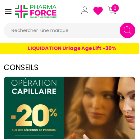
Pharmaforce Grande Pharmacie 
0
Rechercher
une marque
un conseil
LIQUIDATION Uriage Age Lift -30%
un produit
CONSEILS
une marque