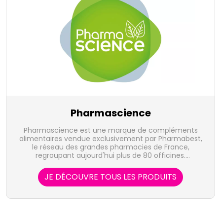
Pharmascience
Pharmascience est une marque de compléments
alimentaires vendue exclusivement par Pharmabest,
le réseau des grandes pharmacies de France,
regroupant aujourd'hui plus de 80 officines.
Spécialisée dans les compléments alimentaires
(minceur, tonus, articulation, circulation, digestion,
JE DÉCOUVRE TOUS LES PRODUITS
beauté, détente), Pharmascience a pour objectif de
compter parmi les leaders du marché.