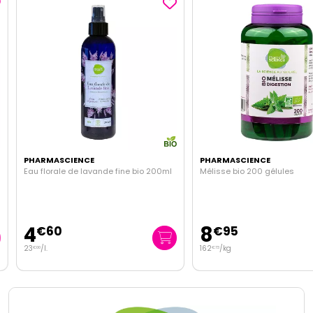
PHARMASCIENCE
PHARMASCIENCE
Eau florale de lavande fine bio 200ml
Mélisse bio 200 gélules
4
8
€
60
€
95
23
/
l.
162
/kg
€
00
€
73