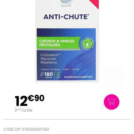
12
€
90
0
/unité
€
07
CODE CIP: 3760293917160