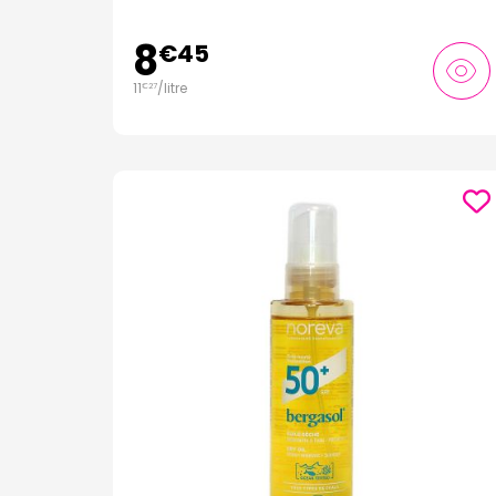
8
€
45
11
/
litre
€
27