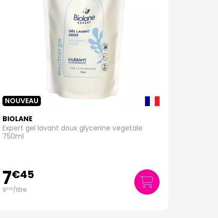
NOUVEAU
BIOLANE
Expert gel lavant doux glycerine vegetale
750ml
7
€
45
9
/
litre
€
93