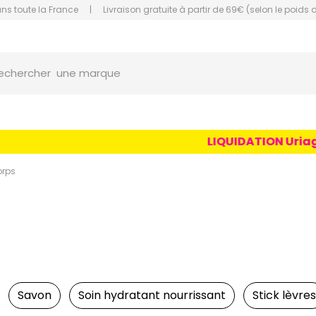
ans toute la France
|
Livraison gratuite à partir de 69€ (selon le poids 
une marque
orce Grande Pharmacie Amiens Fachon
echercher
un conseil
un produit
une marque
LIQUIDATION Uriage Age
orps
Savon
Soin hydratant nourrissant
Stick lèvres