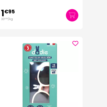
1
€
95
33
/kg
€
05