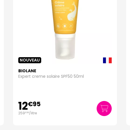
NOUVEAU
BIOLANE
Expert creme solaire SPF50 50ml
12
€
95
259
/
litre
€
00