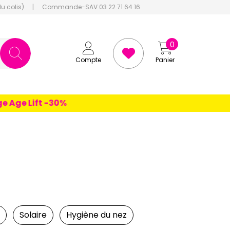
du colis)
|
Commande-SAV 03 22 71 64 16
0
Compte
Panier
 Lift -30%
Solaire
Hygiène du nez