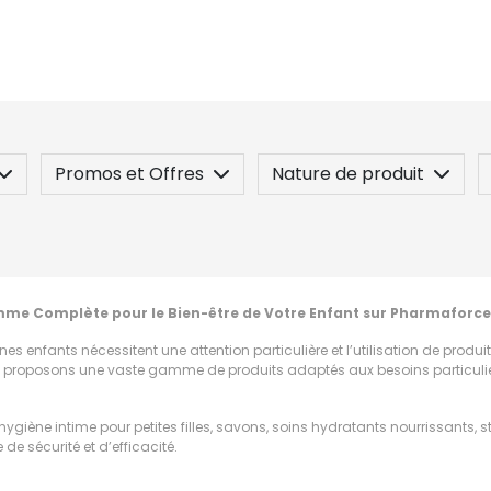
Promos et Offres
Nature de produit
 / Contre-indication
Posez une question
mme Complète pour le Bien-être de Votre Enfant sur Pharmaforce
es enfants nécessitent une attention particulière et l’utilisation de produit
nous proposons une vaste gamme de produits adaptés aux besoins particulie
ygiène intime pour petites filles, savons, soins hydratants nourrissants, st
 de sécurité et d’efficacité.