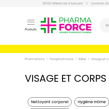
15000 références à bas prix
|
Livraison d
Pharmaf
R
Produits
Pharmaforce
Parapharmacie
Bébé
Visage et c
VISAGE ET CORPS
Nettoyant corporel
Hygiène intime