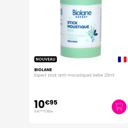
NOUVEAU
BIOLANE
Expert stick anti-moustiques bebe 20ml
10
€
95
547
/
litre
€
50