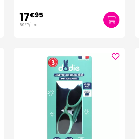
17
€
95
89
/
litre
€
75