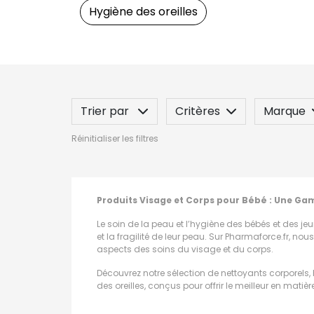
Hygiène des oreilles
Trier par
Critères
Marque
Réinitialiser les filtres
Spécificité
Label
Indication
Produits Visage et Corps pour Bébé : Une Ga
Le soin de la peau et l’hygiène des bébés et des jeun
et la fragilité de leur peau. Sur Pharmaforce.fr, 
aspects des soins du visage et du corps.
Découvrez notre sélection de nettoyants corporels, h
des oreilles, conçus pour offrir le meilleur en matière
Nettoyants Corporels pour Bébés