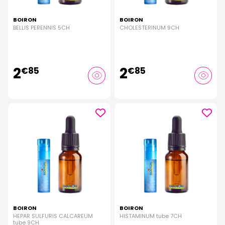
BOIRON
BOIRON
BELLIS PERENNIS 5CH
CHOLESTERINUM 9CH
2
2
€
85
€
85
BOIRON
BOIRON
HEPAR SULFURIS CALCAREUM
HISTAMINUM tube 7CH
tube 9CH