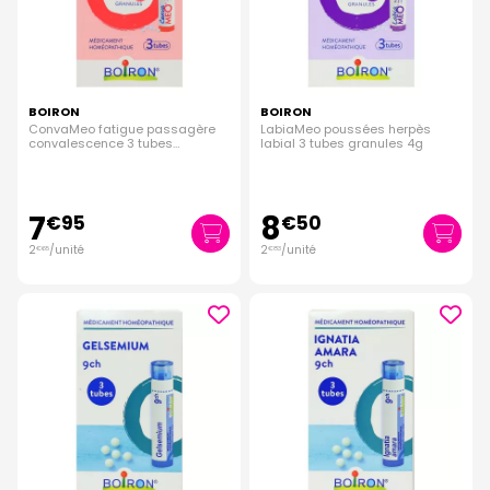
BOIRON
BOIRON
ConvaMeo fatigue passagère
LabiaMeo poussées herpès
convalescence 3 tubes
labial 3 tubes granules 4g
granules
7
8
€
95
€
50
2
/unité
2
/unité
€
65
€
83