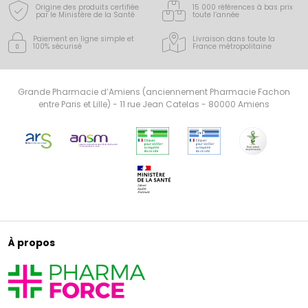
Origine des produits certifiée
15 000 références à bas prix
par le Ministère de la Santé
toute l’année
Paiement en ligne simple
et
Livraison dans toute la
100% sécurisé
France
métropolitaine
Grande Pharmacie d’Amiens (anciennement Pharmacie Fachon
entre Paris et Lille) - 11 rue Jean Catelas - 80000 Amiens
À propos