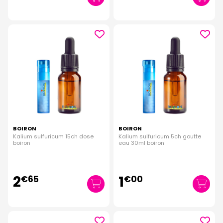
BOIRON
BOIRON
Kalium sulfuricum 15ch dose
Kalium sulfuricum 5ch goutte
boiron
eau 30ml boiron
2
1
€
65
€
00