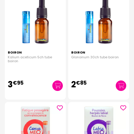
BOIRON
BOIRON
Kalium aceticum 5ch tube
Glonoinum 30ch tube boiron
boiron
3
2
€
95
€
85