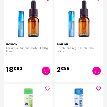
BOIRON
BOIRON
Kalium sulfuricum 6dh trit. 60g
Sambucus nigra 30ch tube
boiron
boiron
18
2
€
60
€
85