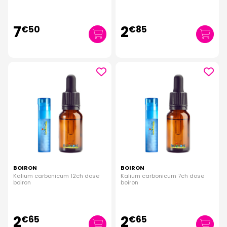
7
2
€
50
€
85
BOIRON
BOIRON
Kalium carbonicum 12ch dose
Kalium carbonicum 7ch dose
boiron
boiron
2
2
€
65
€
65