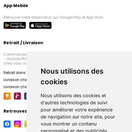
App Mobile
Retrouver notre application sur Google Play et App Store
Retrait / Livraison
Commandez en ligne et venez chercher votre commande à Amiens
- Grande Pharmacie d’Amiens (Fachon) ou recevez-là rapidement
chez vous ou en point retrait
Nous utilisons des
Retrait dans la pharmacie d’Amiens
Livraison chez vous
cookies
Livraison chez votre commerçant
Nous utilisons des cookies et
d'autres technologies de suivi
pour améliorer votre expérience
Retrouvez-nous sur vos réseaux sociaux
de navigation sur notre site, pour
vous montrer un contenu
personnalisé et des publicités