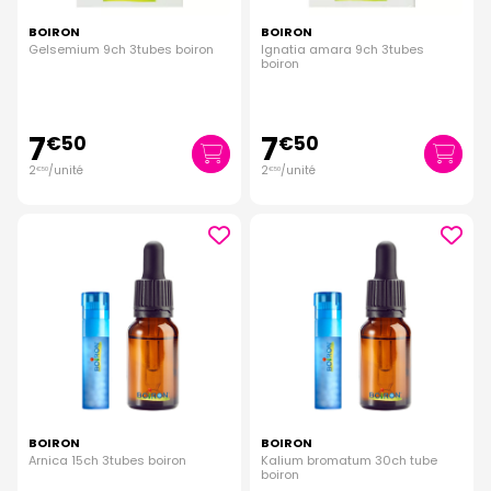
BOIRON
BOIRON
Gelsemium 9ch 3tubes boiron
Ignatia amara 9ch 3tubes
boiron
7
7
€
50
€
50
2
/unité
2
/unité
€
50
€
50
BOIRON
BOIRON
Arnica 15ch 3tubes boiron
Kalium bromatum 30ch tube
boiron