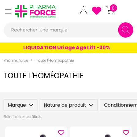
Pharmaforce Grande Pharmacie 
0
une marque
Rechercher
un conseil
LIQUIDATION Uriage Age Lift -30%
un produit
Pharmaforce
Toute l'Homéopathie
une marque
TOUTE L'HOMÉOPATHIE
Marque
Nature de produit
Conditionne
Réinitialiser les filtres