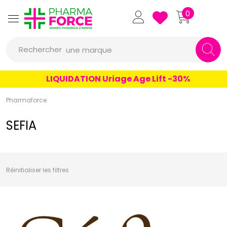
un conseil
Pharmaforce Grande Pharmacie 
0
un produit
Rechercher
une marque
LIQUIDATION Uriage Age Lift -30%
Pharmaforce
SEFIA
Réinitialiser les filtres