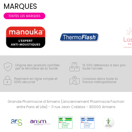
MARQUES
TOUTES LES MARQUES
Origine des produits certifiée
15 000 références à bas prix
par le Ministère de la Santé
toute l’année
Paiement en ligne simple
et
Livraison dans toute la
100% sécurisé
France
métropolitaine
Grande Pharmacie d’Amiens (anciennement Pharmacie Fachon
entre Paris et Lille) - 11 rue Jean Catelas - 80000 Amiens