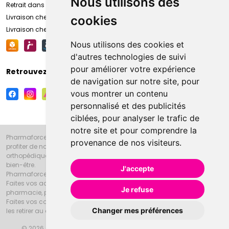
Nous utilisons des
Retrait dans la pharmacie d’Amiens
Livraison chez vous
cookies
Livraison chez votre commerçant
Nous utilisons des cookies et
d'autres technologies de suivi
pour améliorer votre expérience
Retrouvez-nous sur vos réseaux sociaux
de navigation sur notre site, pour
vous montrer un contenu
personnalisé et des publicités
ciblées, pour analyser le trafic de
notre site et pour comprendre la
Pharmaforce.fr et la Grande Pharmacie d’Amiens vous souhaitent de
provenance de nos visiteurs.
profiter de notre accueil, de nos conseils pharmaceutiques,
orthopédiques, homéopathiques, parapharmaceutiques, beauté et
bien-être.
J'accepte
Pharmaforce.fr est le site internet de la Grande Pharmacie d’Amiens.
Faites vos achats en ligne grâce à un choix de 20000 références en
Je refuse
pharmacie, parapharmacie, diététique et animaux (vétérinaire).
Faites vos courses de pharmacie et parapharmacie en ligne et venez
Changer mes préférences
les retirer au drive ou vous les faire livrer à domicile.
© 2026 Grande Pharmacie d’Amiens
Tous droits réservés