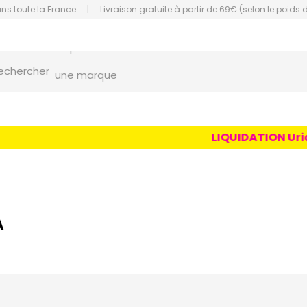
ans toute la France
|
Livraison gratuite à partir de 69€ (selon le poids 
un conseil
un produit
orce Grande Pharmacie Amiens Fachon
echercher
une marque
LIQUIDATION Uriag
A