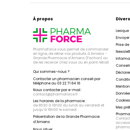
À propos
Divers
Lexique
Envoye
Prise d
Pharmaforce vous permet de commander
Newslett
en ligne, de retirer vos produits à Amiens -
Grande Pharmacie d’Amiens (Fachon) ou
Inform
de les recevoir chez vous ou en point retrait
Conseil
Qui sommes-nous ?
Déclarer
Contacter un pharmacien conseil par
Conditi
téléphone au 03 22 71 64 16
Mention
Nous contacter par e-mail :
Données
contact
@
pharmaforce.fr
Cookies
Les horaires de la pharmacie :
de 8h30 à 19h30 du lundi au vendredi et
Mes pré
jusqu’à 19h00 le samedi
Pharmac
Présentation de la Grande Pharmacie
Contacte
d’Amiens
accessib
pharmac
Nous situer