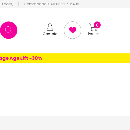
du colis)
|
Commande-SAV 03 22 71 64 16
0
Compte
Panier
e Age Lift -30%