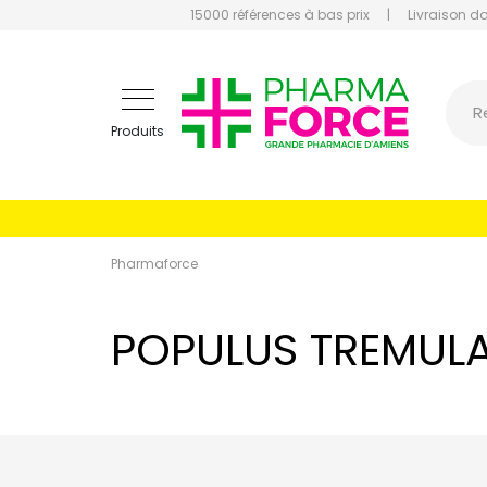
15000 références à bas prix
|
Livraison d
Pharmaf
R
Produits
Pharmaforce
POPULUS TREMUL