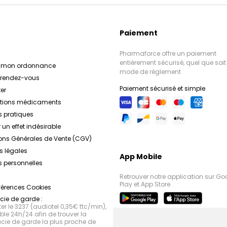
Paiement
Pharmaforce offre un paiement
entièrement sécurisé, quel que soit 
r mon ordonnance
mode de règlement
e rendez-vous
Paiement sécurisé et simple
er
ations médicaments
s pratiques
 un effet indésirable
ons Générales de Vente (CGV)
s légales
App Mobile
 personnelles
Retrouver notre application sur Go
Play et App Store
férences Cookies
ie de garde :
r le 3237 (audiotel 0,35€ ttc/min),
le 24h/24 afin de trouver la
ie de garde la plus proche de