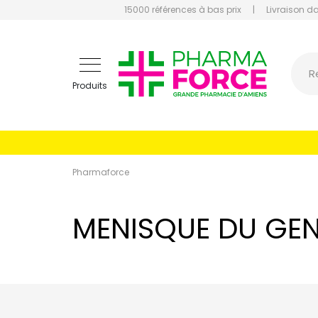
15000 références à bas prix
|
Livraison d
Pharmaf
R
Produits
Pharmaforce
MENISQUE DU GE