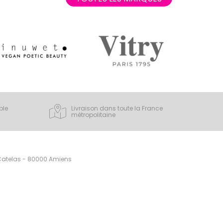
ple
Livraison dans toute la France
métropolitaine
 Catelas - 80000 Amiens