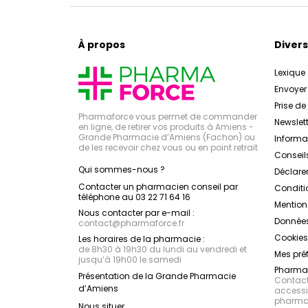
À propos
Divers
Lexique
Envoye
Prise d
Pharmaforce vous permet de commander
Newslett
en ligne, de retirer vos produits à Amiens -
Grande Pharmacie d’Amiens (Fachon) ou
Inform
de les recevoir chez vous ou en point retrait
Conseil
Qui sommes-nous ?
Déclarer
Contacter un pharmacien conseil par
Conditi
téléphone au 03 22 71 64 16
Mention
Nous contacter par e-mail :
Données
contact
@
pharmaforce.fr
Cookies
Les horaires de la pharmacie :
de 8h30 à 19h30 du lundi au vendredi et
Mes pré
jusqu’à 19h00 le samedi
Pharmac
Présentation de la Grande Pharmacie
Contacte
d’Amiens
accessib
pharmac
Nous situer