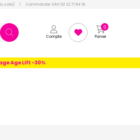
du colis)
|
Commande-SAV 03 22 71 64 16
0
Compte
Panier
e Age Lift -30%