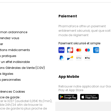
Paiement
Pharmaforce offre un paiement
entièrement sécurisé, quel que soit 
r mon ordonnance
mode de règlement
e rendez-vous
Paiement sécurisé et simple
er
ations médicaments
s pratiques
 un effet indésirable
ons Générales de Vente (CGV)
s légales
App Mobile
 personnelles
Retrouver notre application sur Go
Play et App Store
férences Cookies
ie de garde :
r le 3237 (audiotel 0,35€ ttc/min),
le 24h/24 afin de trouver la
ie de garde la plus proche de