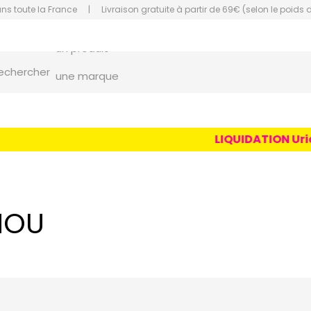
ans toute la France
|
Livraison gratuite à partir de 69€ (selon le poids 
un conseil
un produit
orce Grande Pharmacie Amiens Fachon
echercher
une marque
LIQUIDATION Uriag
NOU