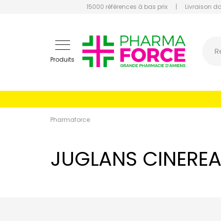
15000 références à bas prix
|
Livraison d
Pharmaf
R
Produits
Pharmaforce
JUGLANS CINERE