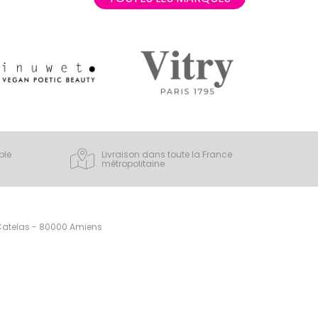
ple
Livraison dans toute la France
métropolitaine
 Catelas - 80000 Amiens