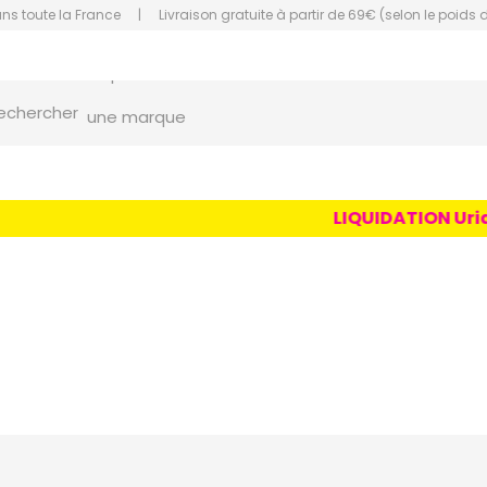
ans toute la France
|
Livraison gratuite à partir de 69€ (selon le poids 
un conseil
un produit
orce Grande Pharmacie Amiens Fachon
echercher
une marque
LIQUIDATION Uriag
A