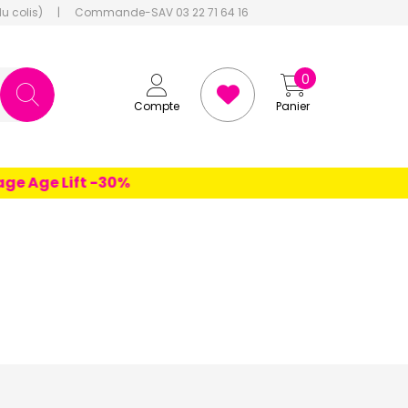
du colis)
|
Commande-SAV 03 22 71 64 16
0
Compte
Panier
e Age Lift -30%