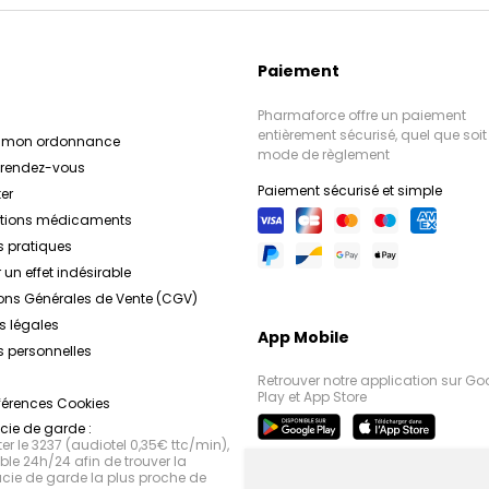
Paiement
Pharmaforce offre un paiement
entièrement sécurisé, quel que soit 
r mon ordonnance
mode de règlement
e rendez-vous
Paiement sécurisé et simple
er
ations médicaments
s pratiques
 un effet indésirable
ons Générales de Vente (CGV)
s légales
App Mobile
 personnelles
Retrouver notre application sur Go
Play et App Store
férences Cookies
ie de garde :
r le 3237 (audiotel 0,35€ ttc/min),
le 24h/24 afin de trouver la
ie de garde la plus proche de