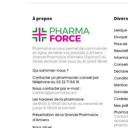
À propos
Divers
Lexique
Envoye
Prise d
Pharmaforce vous permet de commander
Newslett
en ligne, de retirer vos produits à Amiens -
Grande Pharmacie d’Amiens (Fachon) ou
Inform
de les recevoir chez vous ou en point retrait
Conseil
Qui sommes-nous ?
Déclarer
Contacter un pharmacien conseil par
Conditi
téléphone au 03 22 71 64 16
Mention
Nous contacter par e-mail :
Données
contact
@
pharmaforce.fr
Cookies
Les horaires de la pharmacie :
de 8h30 à 19h30 du lundi au vendredi et
Mes pré
jusqu’à 19h00 le samedi
Pharmac
Présentation de la Grande Pharmacie
Contacte
d’Amiens
accessib
pharmac
Nous situer