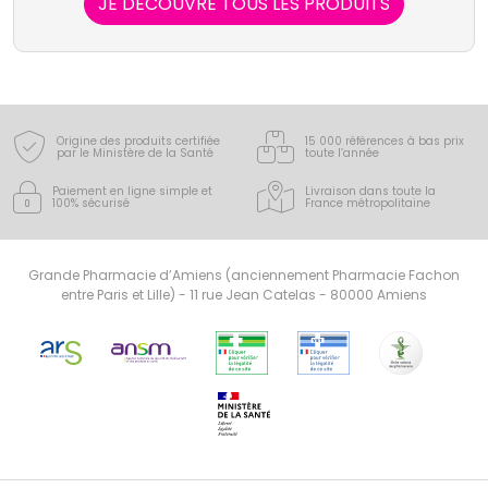
JE DÉCOUVRE TOUS LES PRODUITS
Origine des produits certifiée
15 000 références à bas prix
par le Ministère de la Santé
toute l’année
Paiement en ligne simple
et
Livraison dans toute la
100% sécurisé
France
métropolitaine
Grande Pharmacie d’Amiens (anciennement Pharmacie Fachon
entre Paris et Lille) - 11 rue Jean Catelas - 80000 Amiens