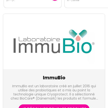
0
/unité
1
/unité
ImmuBio
ImmuBio est un laboratoire créé en juillet 2016 qui
utilise des probiotiques et a mis au point la
technologie unique Cryoprotect. Il a sélectionné
chez BioCare® (Danemark) les produits et formules
les plus adaptés aux besoins français afin d'apporter
des produits et une offre de qualité.