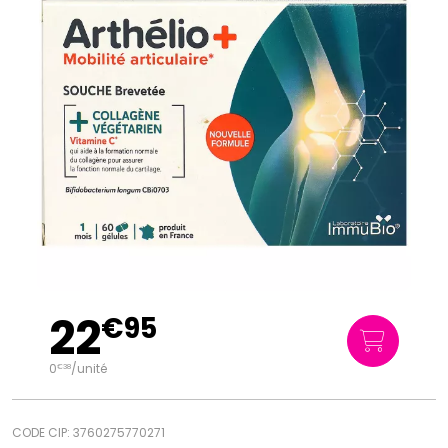
22
€
95
0
/unité
€
38
CODE CIP: 3760275770271