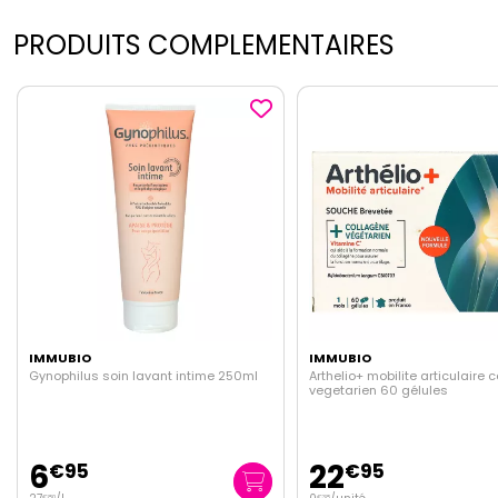
PRODUITS COMPLEMENTAIRES
IMMUBIO
IMMUBIO
Arthelio+ mobilite articulaire collagene
Physionorm Resflore fermen
vegetarien 60 gélules
lactiques 4 sachets
22
7
€
95
€
95
€
38
€
99