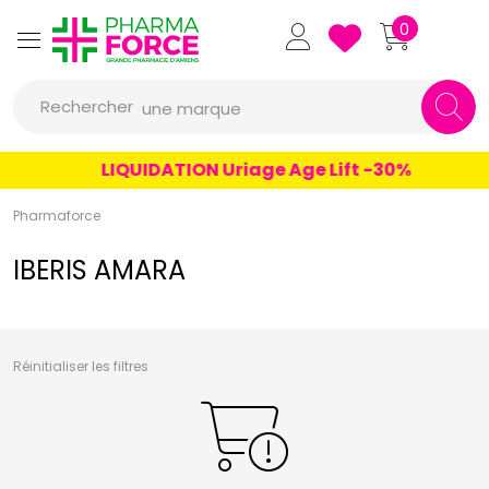
un conseil
Pharmaforce Grande Pharmacie 
0
un produit
Rechercher
une marque
LIQUIDATION Uriage Age Lift -30%
Pharmaforce
IBERIS AMARA
Réinitialiser les filtres