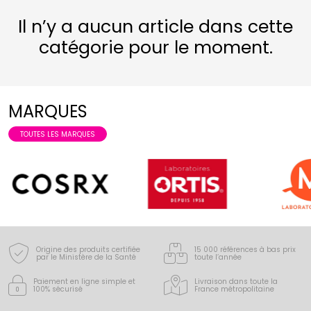
Il n’y a aucun article dans cette
catégorie pour le moment.
MARQUES
TOUTES LES MARQUES
Origine des produits certifiée
15 000 références à bas prix
par le Ministère de la Santé
toute l’année
Paiement en ligne simple
et
Livraison dans toute la
100% sécurisé
France
métropolitaine