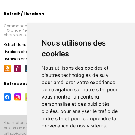
Retrait / Livraison
Commandez en ligne et venez chercher votre commande à Amiens
- Grande Pharmacie d’Amiens (Fachon) ou recevez-là rapidement
chez vous ou en point retrait
Nous utilisons des
Retrait dans la pharmacie d’Amiens
Livraison chez vous
cookies
Livraison chez votre commerçant
Nous utilisons des cookies et
d'autres technologies de suivi
pour améliorer votre expérience
Retrouvez-nous sur vos réseaux sociaux
de navigation sur notre site, pour
vous montrer un contenu
personnalisé et des publicités
ciblées, pour analyser le trafic de
notre site et pour comprendre la
Pharmaforce.fr et la Grande Pharmacie d’Amiens vous souhaitent de
provenance de nos visiteurs.
profiter de notre accueil, de nos conseils pharmaceutiques,
orthopédiques, homéopathiques, parapharmaceutiques, beauté et