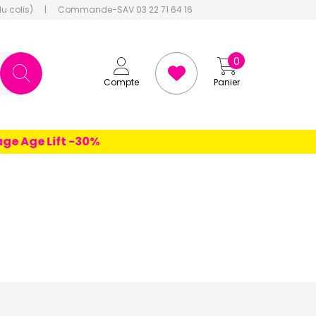
du colis)
|
Commande-SAV 03 22 71 64 16
0
Compte
Panier
 Age Lift -30%