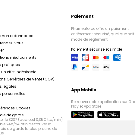
Paiement
Pharmaforce offre un paiement
entièrement sécurisé, quel que soit 
r mon ordonnance
mode de règlement
e rendez-vous
Paiement sécurisé et simple
er
ations médicaments
s pratiques
 un effet indésirable
ons Générales de Vente (CGV)
s légales
App Mobile
 personnelles
Retrouver notre application sur Go
Play et App Store
férences Cookies
ie de garde :
r le 3237 (audiotel 0,35€ ttc/min),
le 24h/24 afin de trouver la
ie de garde la plus proche de
us