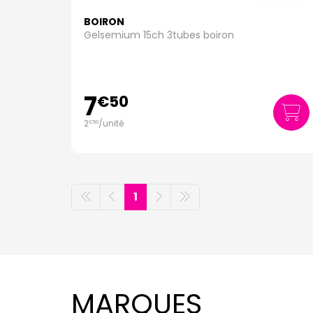
BOIRON
Gelsemium 15ch 3tubes boiron
7
€
50
2
/unité
€
50
1
MARQUES