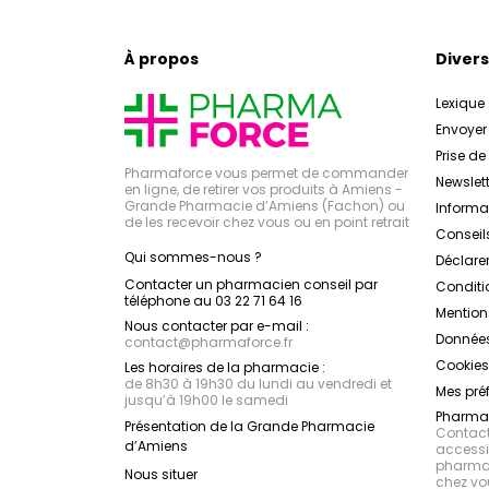
À propos
Divers
Lexique
Envoye
Prise d
Pharmaforce vous permet de commander
Newslett
en ligne, de retirer vos produits à Amiens -
Grande Pharmacie d’Amiens (Fachon) ou
Inform
de les recevoir chez vous ou en point retrait
Conseil
Qui sommes-nous ?
Déclarer
Contacter un pharmacien conseil par
Conditi
téléphone au 03 22 71 64 16
Mention
Nous contacter par e-mail :
Données
contact
@
pharmaforce.fr
Cookies
Les horaires de la pharmacie :
de 8h30 à 19h30 du lundi au vendredi et
Mes pré
jusqu’à 19h00 le samedi
Pharmac
Présentation de la Grande Pharmacie
Contacte
d’Amiens
accessib
pharmac
Nous situer
chez vo