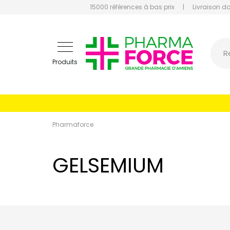
15000 références à bas prix
|
Livraison d
Pharmaf
R
Produits
Pharmaforce
GELSEMIUM