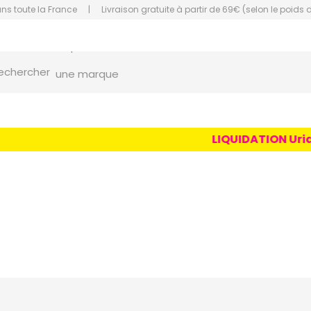
ans toute la France
|
Livraison gratuite à partir de 69€ (selon le poids 
orce Grande Pharmacie Amiens Fachon
echercher
une marque
un conseil
un produit
LIQUIDATION Uriage
une marque