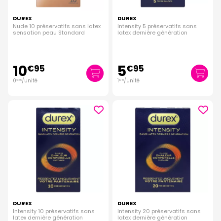
DUREX
DUREX
Nude 10 préservatifs sans latex
Intensity 5 préservatifs sans
sensation peau Standard
latex dernière génération
10
5
€
95
€
95
0
/unité
1
/unité
€
55
€
19
DUREX
DUREX
Intensity 10 préservatifs sans
Intensity 20 préservatifs sans
latex dernière génération
latex dernière génération