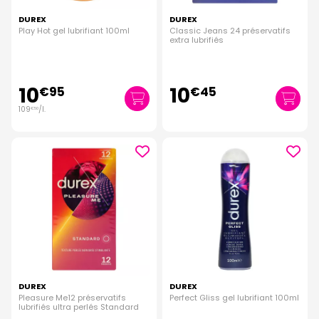
DUREX
DUREX
Play Hot gel lubrifiant 100ml
Classic Jeans 24 préservatifs
extra lubrifiés
10
10
€
95
€
45
109
/
l.
€
50
DUREX
DUREX
Pleasure Me12 préservatifs
Perfect Gliss gel lubrifiant 100ml
lubrifiés ultra perlés Standard