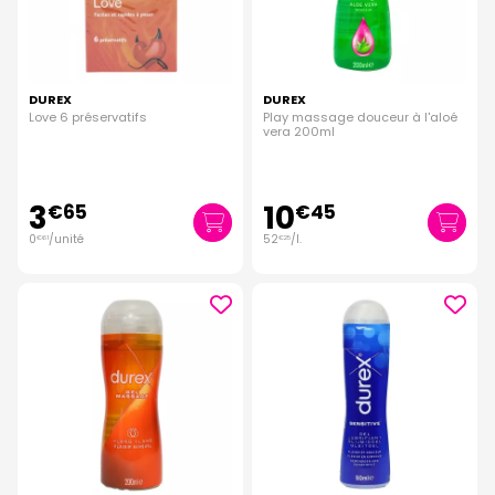
DUREX
DUREX
Love 6 préservatifs
Play massage douceur à l'aloé
vera 200ml
3
10
€
65
€
45
0
/unité
52
/
l.
€
61
€
25