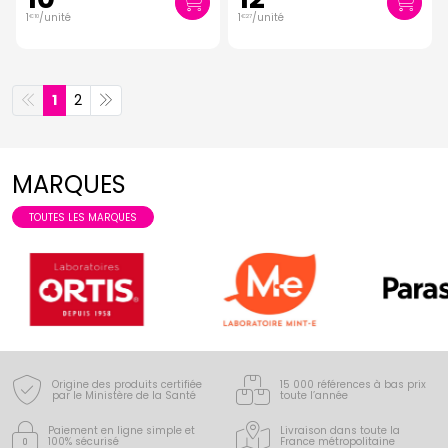
1
/unité
1
/unité
€
10
€
27
1
2
MARQUES
TOUTES LES MARQUES
Origine des produits certifiée
15 000 références à bas prix
par le Ministère de la Santé
toute l’année
Paiement en ligne simple
et
Livraison dans toute la
100% sécurisé
France
métropolitaine