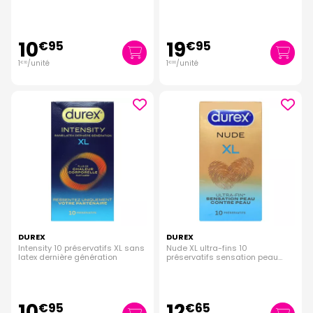
10
19
€
95
€
95
1
/unité
1
/unité
€
10
€
00
DUREX
DUREX
Intensity 10 préservatifs XL sans
Nude XL ultra-fins 10
latex dernière génération
préservatifs sensation peau
contre peau
10
12
€
95
€
65