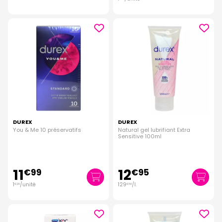
DUREX
DUREX
You & Me 10 préservatifs
Natural gel lubrifiant Extra
Sensitive 100ml
11
12
€
99
€
95
1
/unité
129
/
l.
€
20
€
50