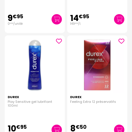
9
14
€
95
€
95
0
/unité
149
/
l.
€
83
€
50
DUREX
DUREX
Play Sensitive gel lubrifiant
Feeling Extra 12 préservatifs
100ml
10
8
€
95
€
50