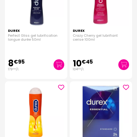
DUREX
DUREX
Perfect Gliss gel lubrification
Crazy Cherry gel lubrifiant
longue durée 50ml
cerise 100ml
8
10
€
95
€
45
179
/
l.
104
/
l.
€
00
€
50