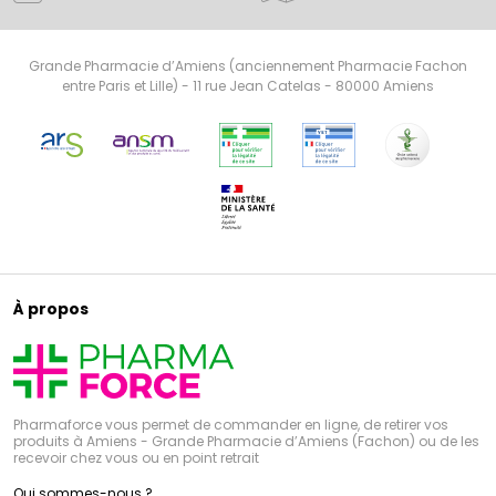
Grande Pharmacie d’Amiens (anciennement Pharmacie Fachon
entre Paris et Lille) - 11 rue Jean Catelas - 80000 Amiens
À propos
Pharmaforce vous permet de commander en ligne, de retirer vos
produits à Amiens - Grande Pharmacie d’Amiens (Fachon) ou de les
recevoir chez vous ou en point retrait
Qui sommes-nous ?