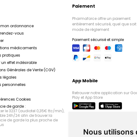
Paiement
Pharmaforce offre un paiement
entièrement sécurisé, quel que soit 
r mon ordonnance
mode de règlement
e rendez-vous
Paiement sécurisé et simple
er
ations médicaments
s pratiques
 un effet indésirable
ons Générales de Vente (CGV)
s légales
App Mobile
 personnelles
Retrouver notre application sur Go
Play et App Store
férences Cookies
ie de garde :
r le 3237 (audiotel 0,35€ ttc/min),
le 24h/24 afin de trouver la
ie de garde la plus proche de
us
Nous utilisons