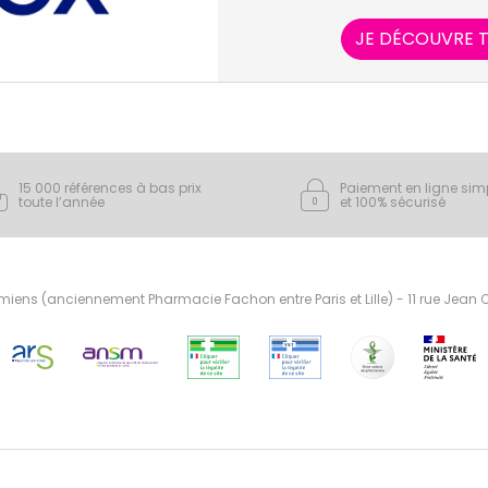
JE DÉCOUVRE T
15 000 références à bas prix
Paiement en ligne sim
toute l’année
et 100% sécurisé
ens (anciennement Pharmacie Fachon entre Paris et Lille) - 11 rue Jean