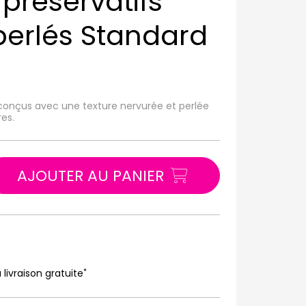
préservatifs
 perlés Standard
 conçus avec une texture nervurée et perlée
res.
AJOUTER AU PANIER
*
 livraison gratuite