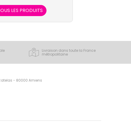
OUS LES PRODUITS
ple
Livraison dans toute la France
métropolitaine
 Catelas - 80000 Amiens