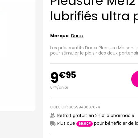
Pleasure Me12 
lubrifiés ultra
Marque
Durex
Les préservatifs Durex Pleasure Me sont
pour stimuler le plaisir des deux partenai
9
€
95
0
/unité
€
83
CODE CIP: 3059948007074
Retrait gratuit en 2h à la pharmacie
Plus que
pour bénéficier de la
€
69
,
00