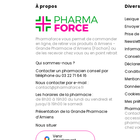
À propos
Divers
Lexique
Envoye
Prise d
Pharmaforce vous permet de commander
Newslett
en ligne, de retirer vos produits à Amiens -
Grande Pharmacie d’Amiens (Fachon) ou
Inform
de les recevoir chez vous ou en point retrait
Conseil
Qui sommes-nous ?
Déclarer
Contacter un pharmacien conseil par
Conditi
téléphone au 03 22 71 64 16
Mention
Nous contacter par e-mail :
Données
contact
@
pharmaforce.fr
Cookies
Les horaires de la pharmacie :
de 8h30 à 19h30 du lundi au vendredi et
Mes pré
jusqu’à 19h00 le samedi
Pharmac
Présentation de la Grande Pharmacie
Contacte
d’Amiens
accessib
pharmac
Nous situer
chez vo
Venir