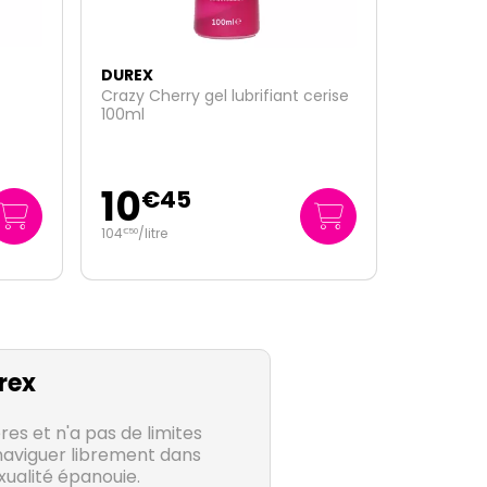
DUREX
erise
Play Sensitive gel lubrifiant 100ml
10
€
95
109
/
litre
€
50
rex
res et n'a pas de limites
naviguer librement dans
exualité épanouie.