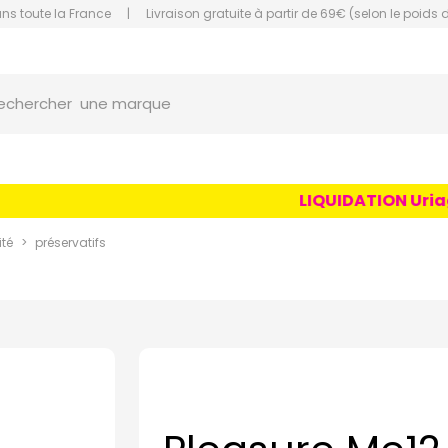
ans toute la France
|
Livraison gratuite à partir de 69€ (selon le poids 
orce Grande Pharmacie Amiens Fachon
une marque
echercher
un conseil
un produit
LIQUIDATION Uriage A
une marque
ité
préservatifs