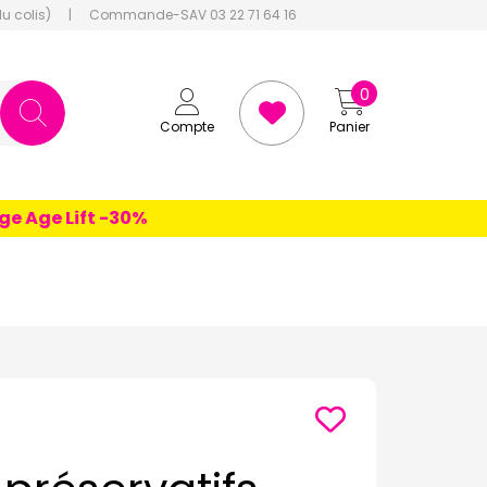
du colis)
|
Commande-SAV 03 22 71 64 16
0
Compte
Panier
ge Lift -30%