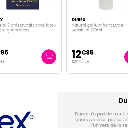
EX
DUREX
al gel lubrifiant Extra
Crazy Cherry gel lubrifiant c
tive 100ml
100ml
10
€
95
€
45
/
litre
104
/
litre
€
50
Du
Durex n'a pas de frontiè
pour que vous puissiez 
l'univers de la s