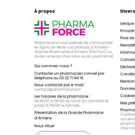
À propos
Divers
Lexique
Envoye
Prise d
Pharmaforce vous permet de commander
Newslett
en ligne, de retirer vos produits à Amiens -
Grande Pharmacie d’Amiens (Fachon) ou
Inform
de les recevoir chez vous ou en point retrait
Conseil
Qui sommes-nous ?
Déclarer
Contacter un pharmacien conseil par
Conditi
téléphone au 03 22 71 64 16
Mention
Nous contacter par e-mail :
Données
contact
@
pharmaforce.fr
Cookies
Les horaires de la pharmacie :
de 8h30 à 19h30 du lundi au vendredi et
Mes pré
jusqu’à 19h00 le samedi
Pharmac
Présentation de la Grande Pharmacie
Contacte
d’Amiens
accessib
pharmac
Nous situer
chez vo