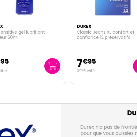
X
DUREX
ic Jeans XL confort et
Nude 10 préservatifs lubrifiés
ance 12 préservatifs
fins sensation peau Standa
9
95
€
95
nité
1
/unité
€
00
Du
Durex n'a pas de frontiè
pour que vous puissiez 