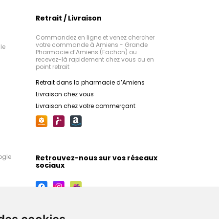
Retrait / Livraison
Commandez en ligne et venez chercher
votre commande à Amiens - Grande
le
Pharmacie d’Amiens (Fachon) ou
recevez-là rapidement chez vous ou en
point retrait
Retrait dans la pharmacie d’Amiens
Livraison chez vous
Livraison chez votre commerçant
ogle
Retrouvez-nous sur vos réseaux
sociaux