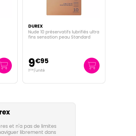
DUREX
 ultra
Intensity chaleur corporelle
rd
partagée 10 préservatifs sans
latex
9
€
95
1
/unité
€
00
rex
res et n'a pas de limites
naviguer librement dans