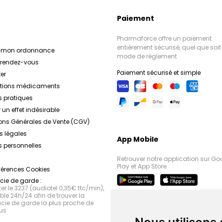
Paiement
Pharmaforce offre un paiement
entièrement sécurisé, quel que soit 
r mon ordonnance
mode de règlement
e rendez-vous
Paiement sécurisé et simple
er
ations médicaments
s pratiques
 un effet indésirable
ons Générales de Vente (CGV)
s légales
App Mobile
 personnelles
Retrouver notre application sur Go
Play et App Store
férences Cookies
ie de garde :
r le 3237 (audiotel 0,35€ ttc/min),
le 24h/24 afin de trouver la
ie de garde la plus proche de
us