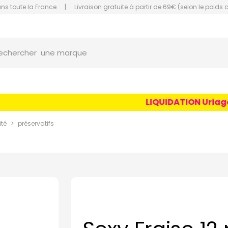
ans toute la France
|
Livraison gratuite à partir de 69€ (selon le poids 
orce Grande Pharmacie Amiens Fachon
une marque
echercher
un conseil
un produit
LIQUIDATION Uriage Ag
une marque
ité
préservatifs