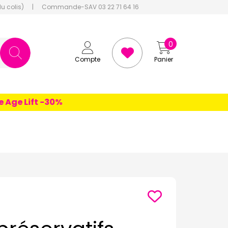
du colis)
|
Commande-SAV 03 22 71 64 16
0
Compte
Panier
e Lift -30%