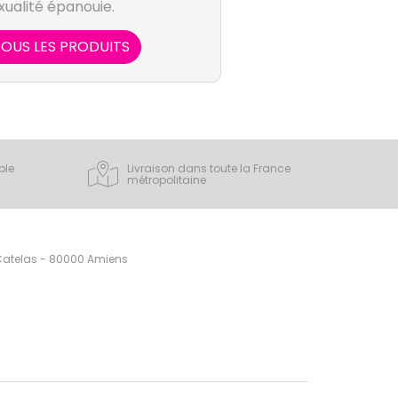
exualité épanouie.
OUS LES PRODUITS
ple
Livraison dans toute la France
métropolitaine
 Catelas - 80000 Amiens