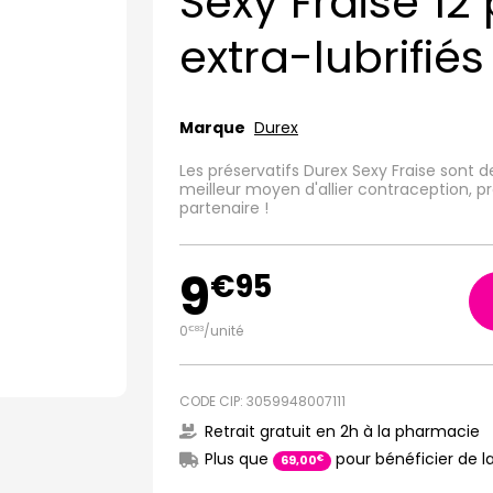
Sexy Fraise 12 
extra-lubrifié
Marque
Durex
Les préservatifs Durex Sexy Fraise sont de
meilleur moyen d'allier contraception, pr
partenaire !
9
€
95
0
/unité
€
83
CODE CIP: 3059948007111
Retrait gratuit en 2h à la pharmacie
Plus que
pour bénéficier de la
€
69
,
00