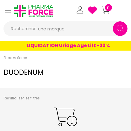
un conseil
Pharmaforce Grande Pharmacie 
0
un produit
Rechercher
une marque
LIQUIDATION Uriage Age Lift -30%
Pharmaforce
DUODENUM
Réinitialiser les filtres