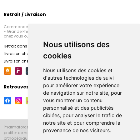
Retrait / Livraison
Commandez en ligne et venez chercher votre commande à Amiens
- Grande Pharmacie d’Amiens (Fachon) ou recevez-là rapidement
chez vous ou en point retrait
Nous utilisons des
Retrait dans la pharmacie d’Amiens
Livraison chez vous
cookies
Livraison chez votre commerçant
Nous utilisons des cookies et
d'autres technologies de suivi
pour améliorer votre expérience
Retrouvez-nous sur vos réseaux sociaux
de navigation sur notre site, pour
vous montrer un contenu
personnalisé et des publicités
ciblées, pour analyser le trafic de
notre site et pour comprendre la
Pharmaforce.fr et la Grande Pharmacie d’Amiens vous souhaitent de
provenance de nos visiteurs.
profiter de notre accueil, de nos conseils pharmaceutiques,
orthopédiques, homéopathiques, parapharmaceutiques, beauté et