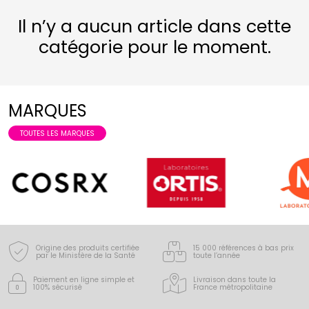
Il n’y a aucun article dans cette
catégorie pour le moment.
MARQUES
TOUTES LES MARQUES
Origine des produits certifiée
15 000 références à bas prix
par le Ministère de la Santé
toute l’année
Paiement en ligne simple
et
Livraison dans toute la
100% sécurisé
France
métropolitaine