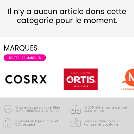
Il n’y a aucun article dans cette
catégorie pour le moment.
MARQUES
TOUTES LES MARQUES
Origine des produits certifiée
15 000 références à bas prix
par le Ministère de la Santé
toute l’année
Paiement en ligne simple
et
Livraison dans toute la
100% sécurisé
France
métropolitaine