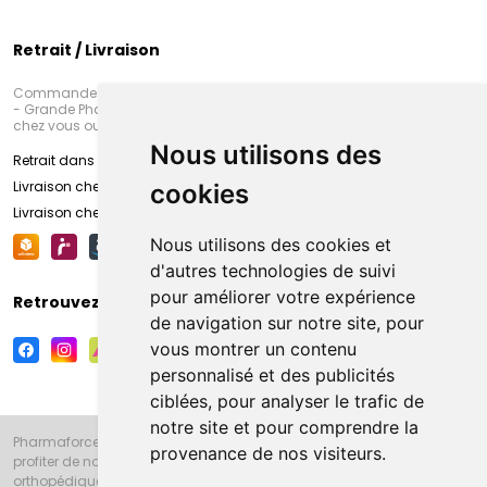
Retrait / Livraison
Commandez en ligne et venez chercher votre commande à Amiens
- Grande Pharmacie d’Amiens (Fachon) ou recevez-là rapidement
chez vous ou en point retrait
Nous utilisons des
Retrait dans la pharmacie d’Amiens
Livraison chez vous
cookies
Livraison chez votre commerçant
Nous utilisons des cookies et
d'autres technologies de suivi
pour améliorer votre expérience
Retrouvez-nous sur vos réseaux sociaux
de navigation sur notre site, pour
vous montrer un contenu
personnalisé et des publicités
ciblées, pour analyser le trafic de
notre site et pour comprendre la
Pharmaforce.fr et la Grande Pharmacie d’Amiens vous souhaitent de
provenance de nos visiteurs.
profiter de notre accueil, de nos conseils pharmaceutiques,
orthopédiques, homéopathiques, parapharmaceutiques, beauté et