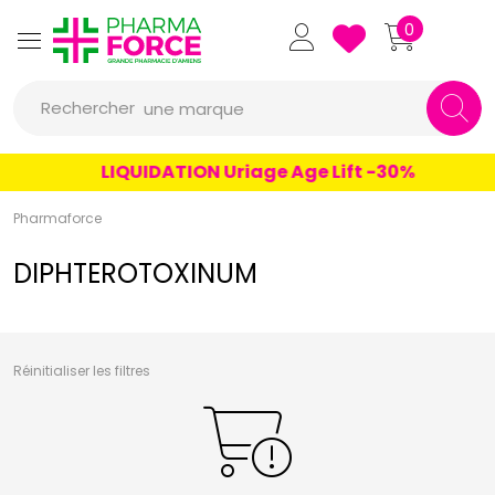
un conseil
Pharmaforce Grande Pharmacie 
0
un produit
Rechercher
une marque
LIQUIDATION Uriage Age Lift -30%
Pharmaforce
DIPHTEROTOXINUM
Réinitialiser les filtres