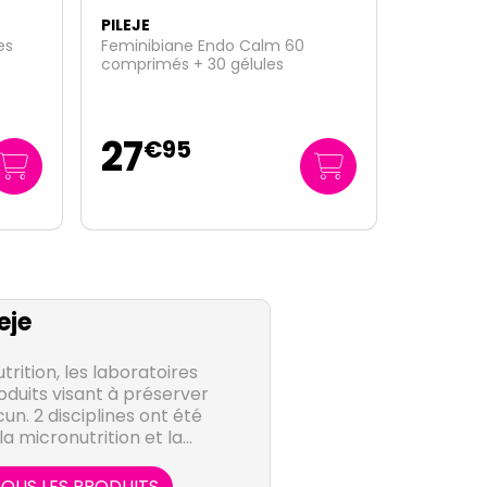
PILEJE
Noctesia qualité du sommeil 90
comprimés
24
€
90
0
/unité
€
28
eje
trition, les laboratoires
oduits visant à préserver
un. 2 disciplines ont été
la micronutrition et la
 défendre l'idée d'une
complémentaire à la
OUS LES PRODUITS