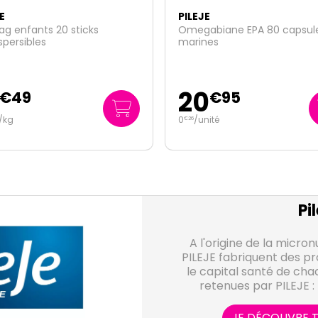
E
PILEJE
abiane EPA 80 capsules
Feminibiane Endo Calm 60
nes
comprimés + 30 gélules
0
27
€
95
€
95
nité
Pil
A l'origine de la micronu
PILEJE fabriquent des pr
le capital santé de chac
retenues par PILEJE : 
phytothérapie afin de
médecine de santé 
JE DÉCOUVRE T