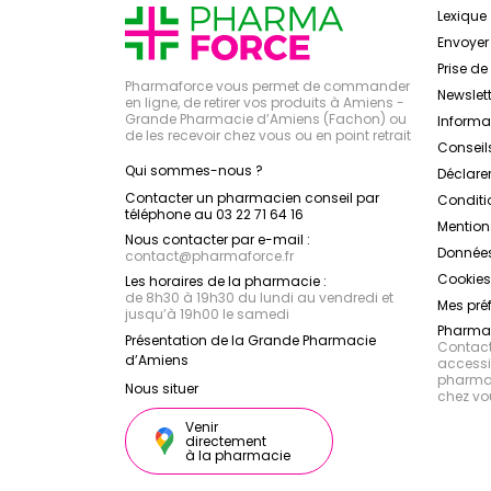
Lexique
Envoye
Prise d
Pharmaforce vous permet de commander
Newslett
en ligne, de retirer vos produits à Amiens -
Grande Pharmacie d’Amiens (Fachon) ou
Inform
de les recevoir chez vous ou en point retrait
Conseil
Qui sommes-nous ?
Déclarer
Contacter un pharmacien conseil par
Conditi
téléphone au 03 22 71 64 16
Mention
Nous contacter par e-mail :
Données
contact
@
pharmaforce.fr
Cookies
Les horaires de la pharmacie :
de 8h30 à 19h30 du lundi au vendredi et
Mes pré
jusqu’à 19h00 le samedi
Pharmac
Présentation de la Grande Pharmacie
Contacte
d’Amiens
accessib
pharmac
Nous situer
chez vo
Venir
directement
à la pharmacie