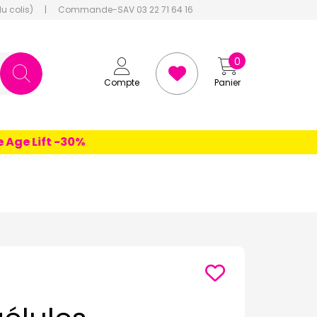
du colis)
|
Commande-SAV 03 22 71 64 16
0
Compte
Panier
e Lift -30%