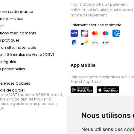
Pharmaforce offre un paiement
entièrement sécurisé, quel que soit 
r mon ordonnance
mode de règlement
e rendez-vous
Paiement sécurisé et simple
er
ations médicaments
s pratiques
 un effet indésirable
ons Générales de Vente (CGV)
s légales
App Mobile
 personnelles
Retrouver notre application sur Go
Play et App Store
férences Cookies
ie de garde :
r le 3237 (audiotel 0,35€ ttc/min),
le 24h/24 afin de trouver la
ie de garde la plus proche de
us
Nous utilisons
Nous utilisons des cook