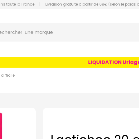
ans toute la France
|
Livraison gratuite à partir de 69€ (selon le poids 
orce Grande Pharmacie Amiens Fachon
une marque
echercher
un conseil
un produit
LIQUIDATION Uriage Ag
une marque
difficile