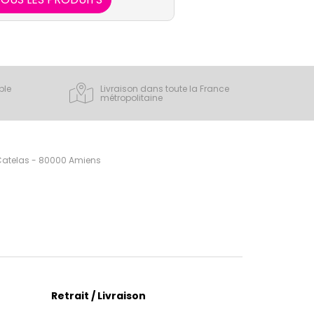
lopathique.
ple
Livraison dans toute la France
métropolitaine
 Catelas - 80000 Amiens
Retrait / Livraison