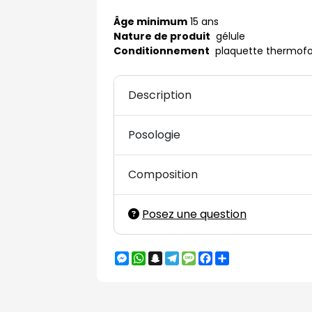
Âge minimum
15 ans
Nature de produit
gélule
Conditionnement
plaquette thermof
Description
Posologie
Composition
Posez une question
Messenger
WhatsApp
Snapchat
Telegram
Message
Facebook
Partager