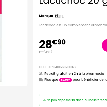
Lactichoc 20 
Marque
Pileje
Lactichoc est un complément alimentaire
28
€
90
1
/unité
€
45
CODE CIP: 3401560288322
Retrait gratuit en 2h à la pharmacie
Plus que
pour bénéficier de la
€
69
,
00
Ne pas dépasser la dose journalière rec