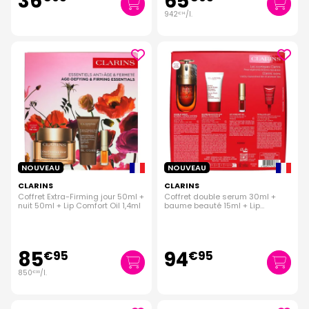
36
65
942
/
l.
€
14
NOUVEAU
NOUVEAU
CLARINS
CLARINS
Coffret Extra-Firming jour 50ml +
Coffret double serum 30ml +
nuit 50ml + Lip Comfort Oil 1,4ml
baume beauté 15ml + Lip
Comfort 1,4ml + Total Eye 3ml
85
94
€
95
€
95
850
/
l.
€
99