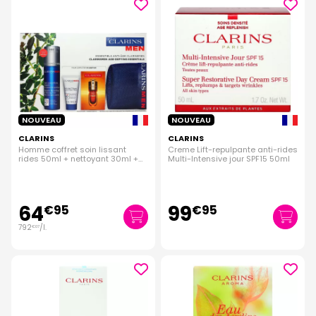
NOUVEAU
NOUVEAU
CLARINS
CLARINS
Homme coffret soin lissant
Creme Lift-repulpante anti-rides
rides 50ml + nettoyant 30ml +
Multi-Intensive jour SPF15 50ml
double serum 3x0,9ml
64
99
€
95
€
95
792
/
l.
€
07