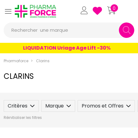
Pharmaforce Grande Pharmacie 
0
une marque
Rechercher
un conseil
LIQUIDATION Uriage Age Lift -30%
un produit
une marque
Pharmaforce
Clarins
CLARINS
Critères
Marque
Promos et Offres
Réinitialiser les filtres