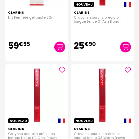
NOUVEAU
CLARINS
CLARINS
Lift Fermeté gel buste 50ml
Crayons sourcils précision
longue tenue 01 Ash Blond
59
25
€
95
€
90
NOUVEAU
NOUVEAU
CLARINS
CLARINS
Crayons sourcils précision
Crayons sourcils précision
longue tenue 02 Cool Brown
longue tenue 03 Warm Brown