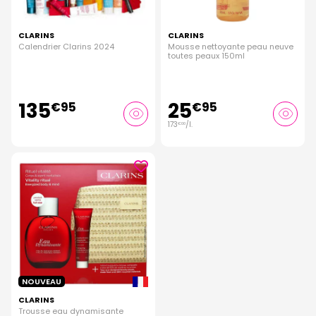
CLARINS
CLARINS
Calendrier Clarins 2024
Mousse nettoyante peau neuve
toutes peaux 150ml
135
25
€
95
€
95
173
/
l.
€
00
NOUVEAU
CLARINS
Trousse eau dynamisante