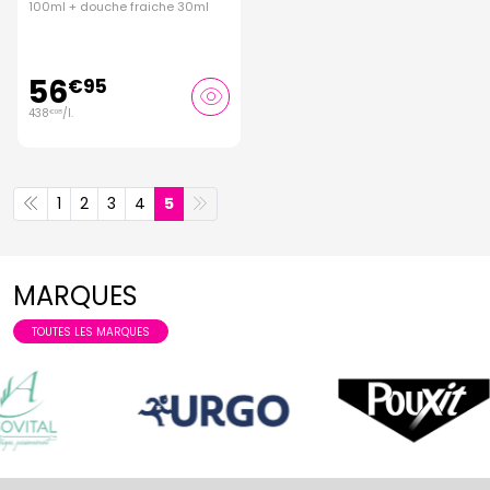
100ml + douche fraiche 30ml
56
€
95
438
/
l.
€
08
1
2
3
4
5
MARQUES
TOUTES LES MARQUES