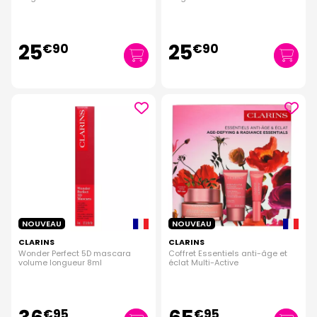
25
25
€
90
€
90
NOUVEAU
NOUVEAU
CLARINS
CLARINS
Wonder Perfect 5D mascara
Coffret Essentiels anti-âge et
volume longueur 8ml
éclat Multi-Active
€
95
€
95