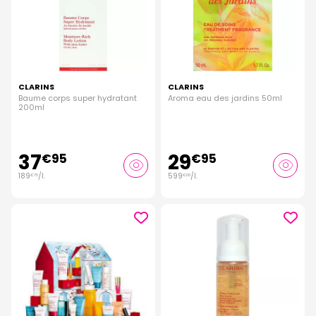
CLARINS
CLARINS
Baume corps super hydratant
Aroma eau des jardins 50ml
200ml
37
29
€
95
€
95
189
/
l.
599
/
l.
€
75
€
00