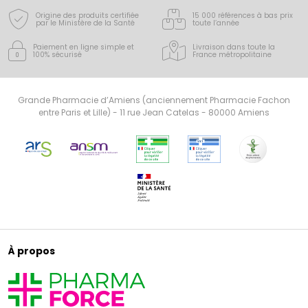
Origine des produits certifiée
15 000 références à bas prix
par le Ministère de la Santé
toute l’année
Paiement en ligne simple
et
Livraison dans toute la
100% sécurisé
France
métropolitaine
Grande Pharmacie d’Amiens (anciennement Pharmacie Fachon
entre Paris et Lille) - 11 rue Jean Catelas - 80000 Amiens
À propos