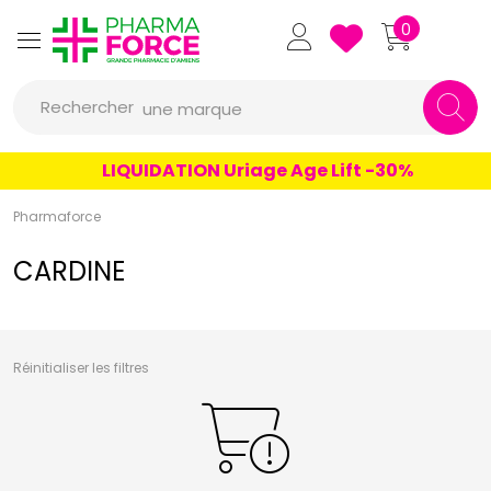
un conseil
Pharmaforce Grande Pharmacie 
0
un produit
Rechercher
une marque
LIQUIDATION Uriage Age Lift -30%
Pharmaforce
CARDINE
Réinitialiser les filtres