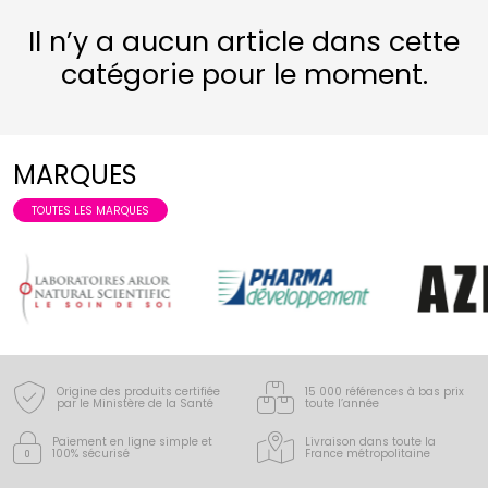
Il n’y a aucun article dans cette
catégorie pour le moment.
MARQUES
TOUTES LES MARQUES
Origine des produits certifiée
15 000 références à bas prix
par le Ministère de la Santé
toute l’année
Paiement en ligne simple
et
Livraison dans toute la
100% sécurisé
France
métropolitaine