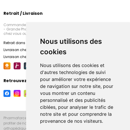
Retrait / Livraison
Commandez en ligne et venez chercher votre commande à Amiens
- Grande Pharmacie d’Amiens (Fachon) ou recevez-là rapidement
chez vous ou en point retrait
Nous utilisons des
Retrait dans la pharmacie d’Amiens
Livraison chez vous
cookies
Livraison chez votre commerçant
Nous utilisons des cookies et
d'autres technologies de suivi
pour améliorer votre expérience
Retrouvez-nous sur vos réseaux sociaux
de navigation sur notre site, pour
vous montrer un contenu
personnalisé et des publicités
ciblées, pour analyser le trafic de
notre site et pour comprendre la
Pharmaforce.fr et la Grande Pharmacie d’Amiens vous souhaitent de
provenance de nos visiteurs.
profiter de notre accueil, de nos conseils pharmaceutiques,
orthopédiques, homéopathiques, parapharmaceutiques, beauté et