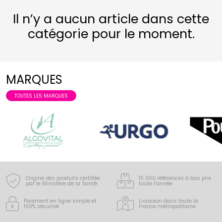
Il n’y a aucun article dans cette
catégorie pour le moment.
MARQUES
TOUTES LES MARQUES
Origine des produits certifiée
15 000 références à bas prix
par le Ministère de la Santé
toute l’année
Paiement en ligne simple
et
Livraison dans toute la
100% sécurisé
France
métropolitaine