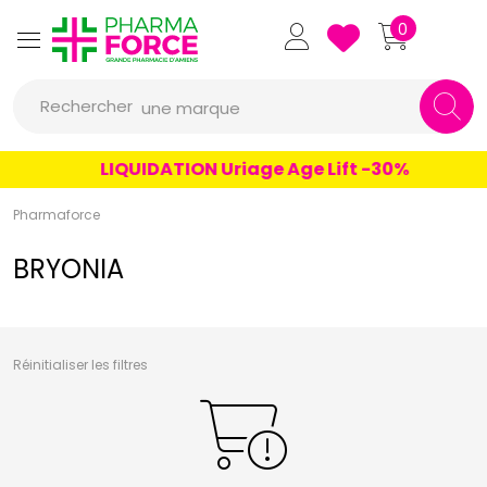
un conseil
Pharmaforce Grande Pharmacie 
0
un produit
Rechercher
une marque
LIQUIDATION Uriage Age Lift -30%
Pharmaforce
BRYONIA
Réinitialiser les filtres