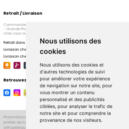
Retrait / Livraison
Commandez en ligne et venez chercher votre commande à Amiens
- Grande Pharmacie d’Amiens (Fachon) ou recevez-là rapidement
chez vous ou en point retrait
Nous utilisons des
Retrait dans la pharmacie d’Amiens
Livraison chez vous
cookies
Livraison chez votre commerçant
Nous utilisons des cookies et
d'autres technologies de suivi
pour améliorer votre expérience
Retrouvez-nous sur vos réseaux sociaux
de navigation sur notre site, pour
vous montrer un contenu
personnalisé et des publicités
ciblées, pour analyser le trafic de
notre site et pour comprendre la
Pharmaforce.fr et la Grande Pharmacie d’Amiens vous souhaitent de
provenance de nos visiteurs.
profiter de notre accueil, de nos conseils pharmaceutiques,
orthopédiques, homéopathiques, parapharmaceutiques, beauté et