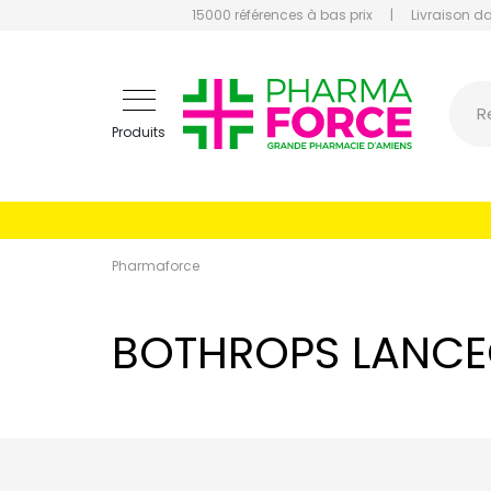
15000 références à bas prix
|
Livraison d
Pharmaf
R
Produits
Pharmaforce
BOTHROPS LANCE