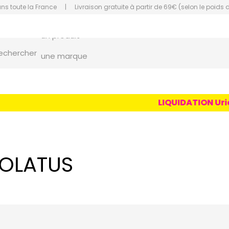
ans toute la France
|
Livraison gratuite à partir de 69€ (selon le poids 
un conseil
un produit
orce Grande Pharmacie Amiens Fachon
echercher
une marque
LIQUIDATION Uriag
OLATUS