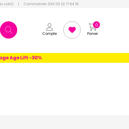
du colis)
|
Commande-SAV 03 22 71 64 16
0
Compte
Panier
e Age Lift -30%