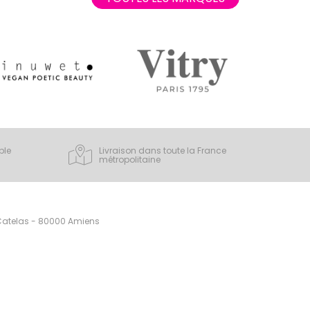
ple
Livraison dans toute la France
métropolitaine
 Catelas - 80000 Amiens