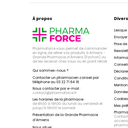
À propos
Divers
Lexique
Envoye
Prise d
Pharmaforce vous permet de commander
Newslett
en ligne, de retirer vos produits à Amiens -
Grande Pharmacie d’Amiens (Fachon) ou
Inform
de les recevoir chez vous ou en point retrait
Conseil
Qui sommes-nous ?
Déclarer
Contacter un pharmacien conseil par
Conditi
téléphone au 03 22 71 64 16
Mention
Nous contacter par e-mail :
Données
contact
@
pharmaforce.fr
Cookies
Les horaires de la pharmacie :
de 8h30 à 19h30 du lundi au vendredi et
Mes pré
jusqu’à 19h00 le samedi
Pharmac
Présentation de la Grande Pharmacie
Contacte
d’Amiens
accessib
pharmac
Nous situer