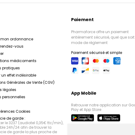
Paiement
Pharmaforce offre un paiement
entièrement sécurisé, quel que soit 
r mon ordonnance
mode de règlement
e rendez-vous
Paiement sécurisé et simple
er
ations médicaments
s pratiques
 un effet indésirable
ons Générales de Vente (CGV)
s légales
App Mobile
 personnelles
Retrouver notre application sur Go
Play et App Store
férences Cookies
ie de garde :
r le 3237 (audiotel 0,35€ ttc/min),
le 24h/24 afin de trouver la
ie de garde la plus proche de