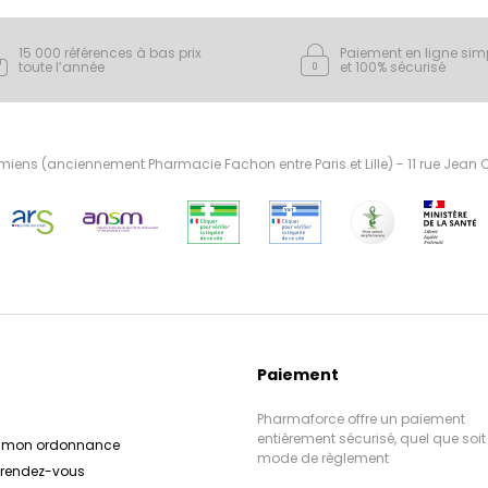
15 000 références à bas prix
Paiement en ligne sim
toute l’année
et 100% sécurisé
ens (anciennement Pharmacie Fachon entre Paris et Lille) - 11 rue Jean
Paiement
Pharmaforce offre un paiement
entièrement sécurisé, quel que soit 
r mon ordonnance
mode de règlement
e rendez-vous