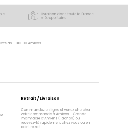
ple
Livraison dans toute la France
métropolitaine
 Catelas - 80000 Amiens
Retrait / Livraison
Commandez en ligne et venez chercher
votre commande à Amiens - Grande
le
Pharmacie d’Amiens (Fachon) ou
recevez-là rapidement chez vous ou en
point retrait