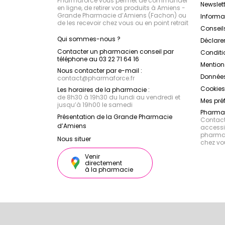
Pharmaforce vous permet de commander
Newslett
en ligne, de retirer vos produits à Amiens -
Grande Pharmacie d’Amiens (Fachon) ou
Inform
de les recevoir chez vous ou en point retrait
Conseil
Qui sommes-nous ?
Déclarer
Contacter un pharmacien conseil par
Conditi
téléphone au 03 22 71 64 16
Mention
Nous contacter par e-mail :
Données
contact
@
pharmaforce.fr
Cookies
Les horaires de la pharmacie :
de 8h30 à 19h30 du lundi au vendredi et
Mes pré
jusqu’à 19h00 le samedi
Pharmac
Présentation de la Grande Pharmacie
Contacte
d’Amiens
accessib
pharmac
Nous situer
chez vo
Venir
directement
à la pharmacie