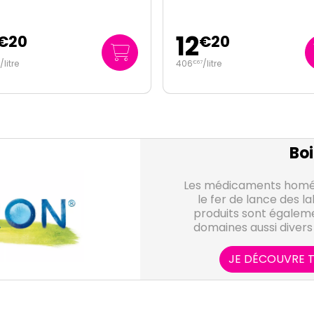
12
€
20
€
20
/
litre
406
/
litre
€
67
Boi
Les médicaments homéo
le fer de lance des la
produits sont égalem
domaines aussi diver
alimentaires, les soi
dent
JE DÉCOUVRE T