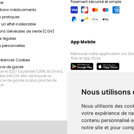
Paiement sécurisé et simple
er
ations médicaments
s pratiques
 un effet indésirable
ons Générales de Vente (CGV)
s légales
App Mobile
 personnelles
Retrouver notre application sur Go
Play et App Store
férences Cookies
ie de garde :
r le 3237 (audiotel 0,35€ ttc/min),
le 24h/24 afin de trouver la
ie de garde la plus proche de
us
Nous utilisons
Nous utilisons des cook
votre expérience de na
contenu personnalisé et
notre site et pour com