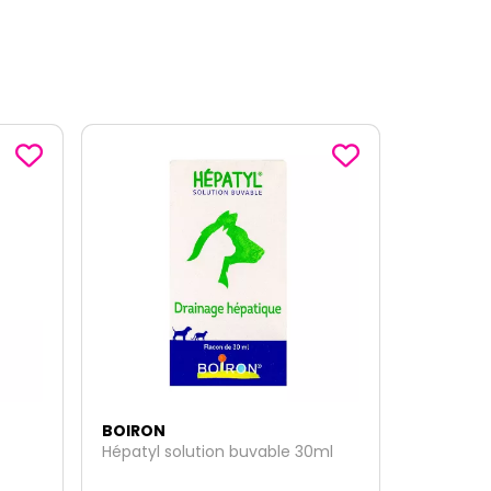
BOIRON
ml
Uricystyl 30ml