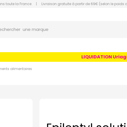
ans toute la France
|
Livraison gratuite à partir de 69€ (selon le poids 
orce Grande Pharmacie Amiens Fachon
une marque
echercher
un conseil
un produit
LIQUIDATION Uriage Ag
une marque
ents alimentaires