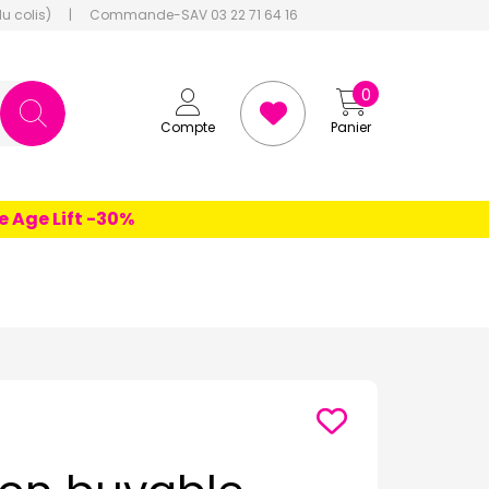
du colis)
|
Commande-SAV 03 22 71 64 16
0
Compte
Panier
e Lift -30%