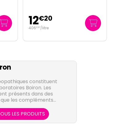
12
€
20
406
/
litre
€
67
ron
pathiques constituent
boratoires Boiron. Les
ent présents dans des
s que les compléments
ns ou l'hygiène bucco-
aire.
OUS LES PRODUITS