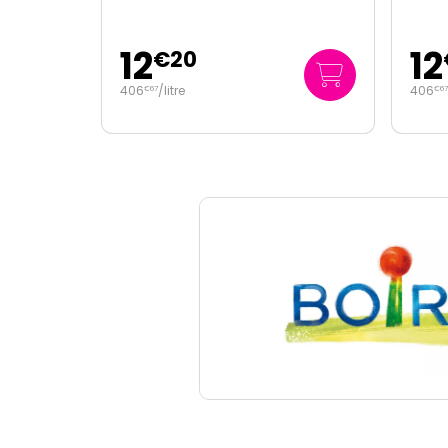
12
12
€
20
406
/
litre
406
€
67
€
67