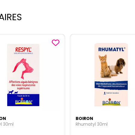
AIRES
RON
BOIRON
atyl 30ml
Hépatyl solution buvable 30