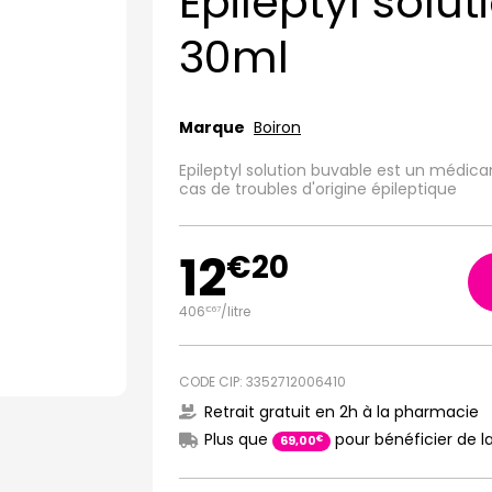
Epileptyl solu
30ml
Marque
Boiron
Epileptyl solution buvable est un médic
cas de troubles d'origine épileptique
12
€
20
406
/
litre
€
67
CODE CIP: 3352712006410
Retrait gratuit en 2h à la pharmacie
Plus que
pour bénéficier de la
€
69
,
00