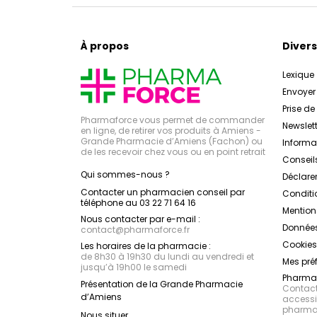
À propos
Divers
Lexique
Envoye
Prise d
Pharmaforce vous permet de commander
Newslett
en ligne, de retirer vos produits à Amiens -
Grande Pharmacie d’Amiens (Fachon) ou
Inform
de les recevoir chez vous ou en point retrait
Conseil
Qui sommes-nous ?
Déclarer
Contacter un pharmacien conseil par
Conditi
téléphone au 03 22 71 64 16
Mention
Nous contacter par e-mail :
Données
contact
@
pharmaforce.fr
Cookies
Les horaires de la pharmacie :
de 8h30 à 19h30 du lundi au vendredi et
Mes pré
jusqu’à 19h00 le samedi
Pharmac
Présentation de la Grande Pharmacie
Contacte
d’Amiens
accessib
pharmac
Nous situer