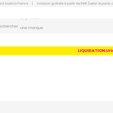
ans toute la France
|
Livraison gratuite à partir de 69€ (selon le poids 
un conseil
un produit
orce Grande Pharmacie Amiens Fachon
echercher
une marque
LIQUIDATION Uriag