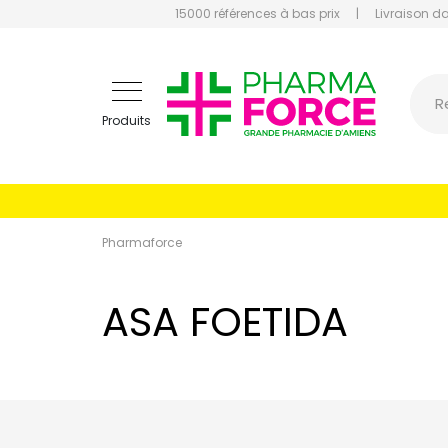
15000 références à bas prix
|
Livraison d
Pharmaf
R
Produits
Pharmaforce
ASA FOETIDA