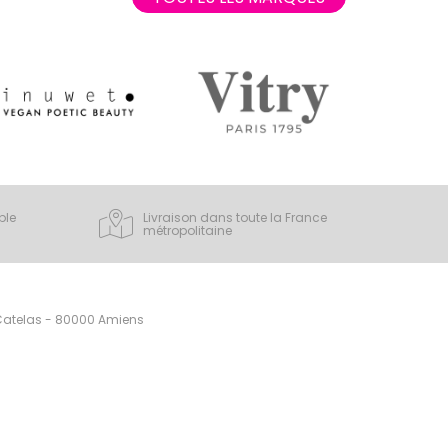
ple
Livraison dans toute la France
métropolitaine
 Catelas - 80000 Amiens