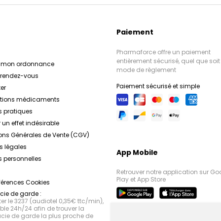
Paiement
Pharmaforce offre un paiement
entièrement sécurisé, quel que soit 
r mon ordonnance
mode de règlement
e rendez-vous
Paiement sécurisé et simple
er
ations médicaments
s pratiques
 un effet indésirable
ons Générales de Vente (CGV)
s légales
App Mobile
 personnelles
Retrouver notre application sur Go
Play et App Store
férences Cookies
ie de garde :
r le 3237 (audiotel 0,35€ ttc/min),
le 24h/24 afin de trouver la
ie de garde la plus proche de