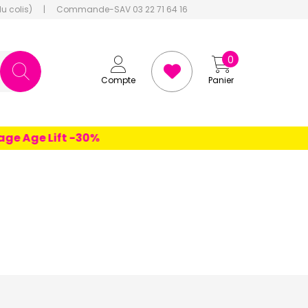
du colis)
|
Commande-SAV 03 22 71 64 16
0
Compte
Panier
e Age Lift -30%