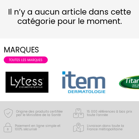
Il n’y a aucun article dans cette
catégorie pour le moment.
MARQUES
TOUTES LES MARQUES
Origine des produits certifiée
15 000 références à bas prix
par le Ministère de la Santé
toute l’année
Paiement en ligne simple
et
Livraison dans toute la
100% sécurisé
France
métropolitaine