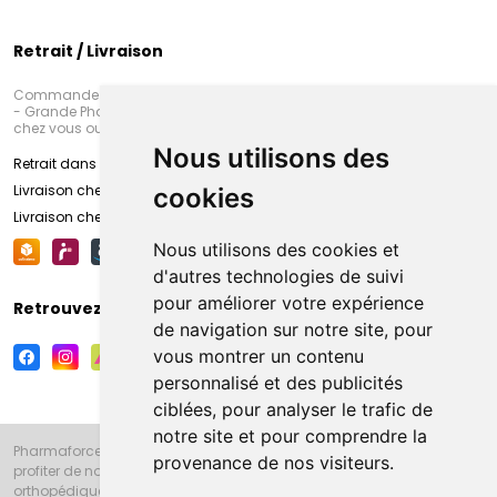
Retrait / Livraison
Commandez en ligne et venez chercher votre commande à Amiens
- Grande Pharmacie d’Amiens (Fachon) ou recevez-là rapidement
chez vous ou en point retrait
Nous utilisons des
Retrait dans la pharmacie d’Amiens
Livraison chez vous
cookies
Livraison chez votre commerçant
Nous utilisons des cookies et
d'autres technologies de suivi
pour améliorer votre expérience
Retrouvez-nous sur vos réseaux sociaux
de navigation sur notre site, pour
vous montrer un contenu
personnalisé et des publicités
ciblées, pour analyser le trafic de
notre site et pour comprendre la
Pharmaforce.fr et la Grande Pharmacie d’Amiens vous souhaitent de
provenance de nos visiteurs.
profiter de notre accueil, de nos conseils pharmaceutiques,
orthopédiques, homéopathiques, parapharmaceutiques, beauté et