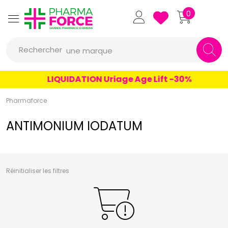
un conseil
Pharmaforce Grande Pharmacie 
0
un produit
Rechercher
une marque
LIQUIDATION Uriage Age Lift -30%
Pharmaforce
ANTIMONIUM IODATUM
Réinitialiser les filtres