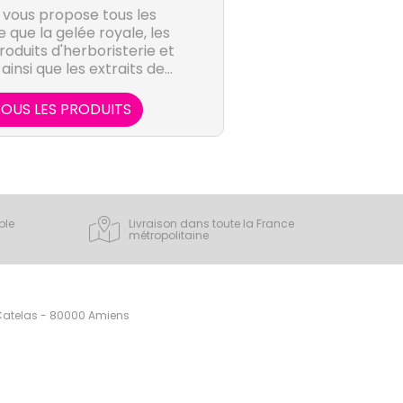
r vous propose tous les
e que la gelée royale, les
produits d'herboristerie et
insi que les extraits de
rapie fait partie de la
lise les propriétés des
OUS LES PRODUITS
 pousses d’arbres et
ons, à l’origine de la
 renferment dans leurs
t une concentration en
s remarquables.
ple
Livraison dans toute la France
métropolitaine
 Catelas - 80000 Amiens