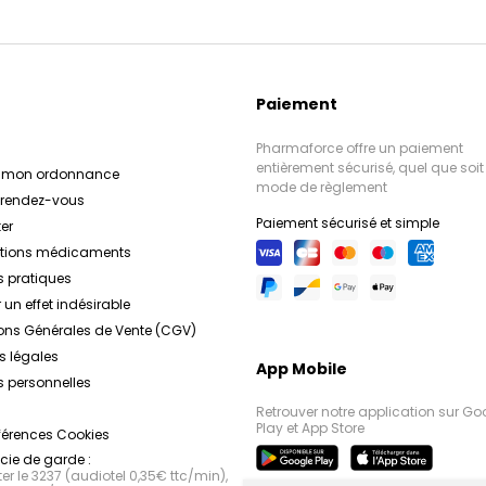
Paiement
Pharmaforce offre un paiement
entièrement sécurisé, quel que soit 
r mon ordonnance
mode de règlement
e rendez-vous
Paiement sécurisé et simple
er
ations médicaments
s pratiques
 un effet indésirable
ons Générales de Vente (CGV)
s légales
App Mobile
 personnelles
Retrouver notre application sur Go
Play et App Store
férences Cookies
ie de garde :
r le 3237 (audiotel 0,35€ ttc/min),