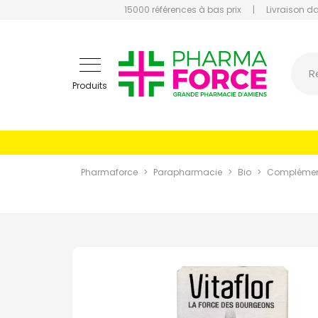
15000 références à bas prix
|
Livraison d
Pharmaf
R
Produits
Pharmaforce
Parapharmacie
Bio
Complément