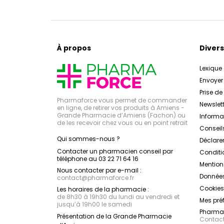
À propos
Divers
Lexique
Envoye
Prise d
Pharmaforce vous permet de commander
Newslett
en ligne, de retirer vos produits à Amiens -
Grande Pharmacie d’Amiens (Fachon) ou
Inform
de les recevoir chez vous ou en point retrait
Conseil
Qui sommes-nous ?
Déclarer
Contacter un pharmacien conseil par
Conditi
téléphone au 03 22 71 64 16
Mention
Nous contacter par e-mail :
Données
contact
@
pharmaforce.fr
Cookies
Les horaires de la pharmacie :
de 8h30 à 19h30 du lundi au vendredi et
Mes pré
jusqu’à 19h00 le samedi
Pharmac
Présentation de la Grande Pharmacie
Contacte