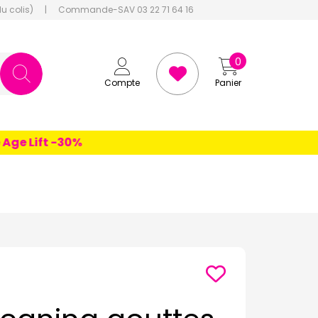
du colis)
|
Commande-SAV 03 22 71 64 16
0
Compte
Panier
 Lift -30%