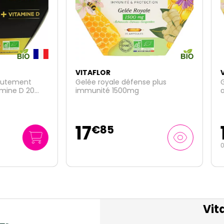
FLOR
VITAFLOR
 royale défense plus
Gelée Royale 1800mg bio 20
nité 1500mg
ampoules
15
€
85
€
49
0
/unité
€
77
Vita