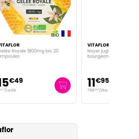
VITAFLOR
Noyer juglans regia L. extrait de
bourgeons bio 15ml
11
€
95
796
/
litre
€
67
flor