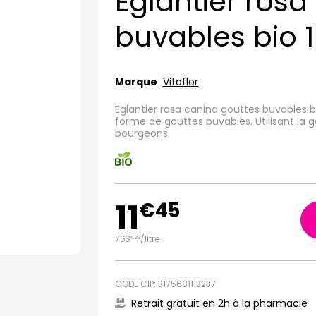
Eglantier rosa
buvables bio 
Marque
Vitaflor
Eglantier rosa canina gouttes buvables 
forme de gouttes buvables. Utilisant la 
bourgeons.
11
€
45
763
/
litre
€
33
CODE CIP: 3175681113237
Retrait gratuit en 2h à la pharmacie