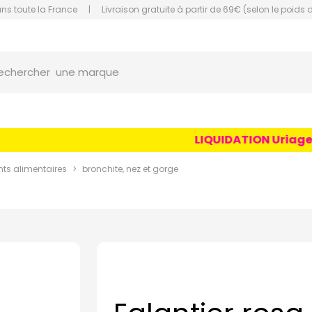
ans toute la France
|
Livraison gratuite à partir de 69€ (selon le poids 
une marque
orce Grande Pharmacie Amiens Fachon
echercher
un conseil
un produit
une marque
LIQUIDATION Uriage Age
s alimentaires
bronchite, nez et gorge