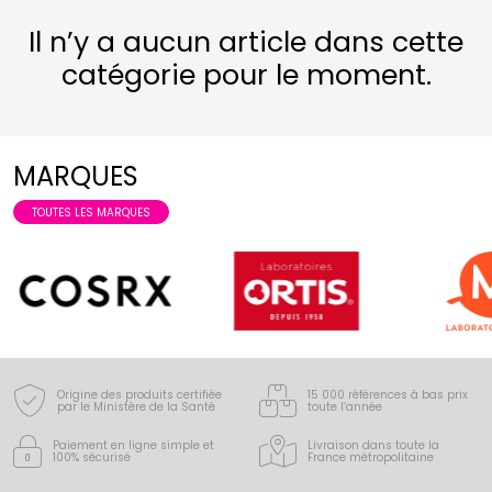
Il n’y a aucun article dans cette
catégorie pour le moment.
MARQUES
TOUTES LES MARQUES
Origine des produits certifiée
15 000 références à bas prix
par le Ministère de la Santé
toute l’année
Paiement en ligne simple
et
Livraison dans toute la
100% sécurisé
France
métropolitaine