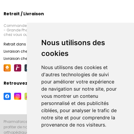
Retrait / Livraison
Commandez en ligne et venez chercher votre commande à Amiens
- Grande Pharmacie d’Amiens (Fachon) ou recevez-là rapidement
chez vous ou en point retrait
Nous utilisons des
Retrait dans la pharmacie d’Amiens
Livraison chez vous
cookies
Livraison chez votre commerçant
Nous utilisons des cookies et
d'autres technologies de suivi
pour améliorer votre expérience
Retrouvez-nous sur vos réseaux sociaux
de navigation sur notre site, pour
vous montrer un contenu
personnalisé et des publicités
ciblées, pour analyser le trafic de
notre site et pour comprendre la
Pharmaforce.fr et la Grande Pharmacie d’Amiens vous souhaitent de
provenance de nos visiteurs.
profiter de notre accueil, de nos conseils pharmaceutiques,
orthopédiques, homéopathiques, parapharmaceutiques, beauté et