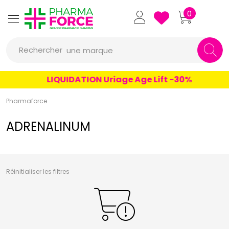
un conseil
Pharmaforce Grande Pharmacie 
0
un produit
Rechercher
une marque
LIQUIDATION Uriage Age Lift -30%
Pharmaforce
ADRENALINUM
Réinitialiser les filtres