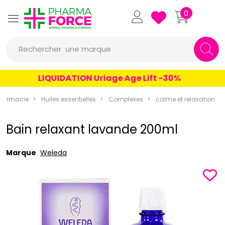
Pharmaforce Grande Pharmacie 
0
une marque
Rechercher
un conseil
LIQUIDATION Uriage Age Lift -30%
un produit
harmacie
Huiles essentielles
Complexes
calme et relaxation
une marque
Bain relaxant lavande 200ml
Marque
Weleda