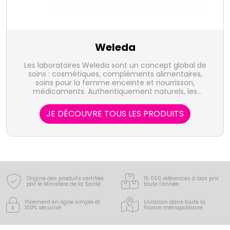
Weleda
Les laboratoires Weleda sont un concept global de
soins : cosmétiques, compléments alimentaires,
soins pour la femme enceinte et nourrisson,
médicaments. Authentiquement naturels, les
produits Weleda puisent, dans la nature, les forces
vives qui stimulent les capacités de régulation et de
JE DÉCOUVRE TOUS LES PRODUITS
régénération de l'organisme.
Origine des produits certifiée
15 000 références à bas prix
par le Ministère de la Santé
toute l’année
Paiement en ligne simple
et
Livraison dans toute la
100% sécurisé
France
métropolitaine