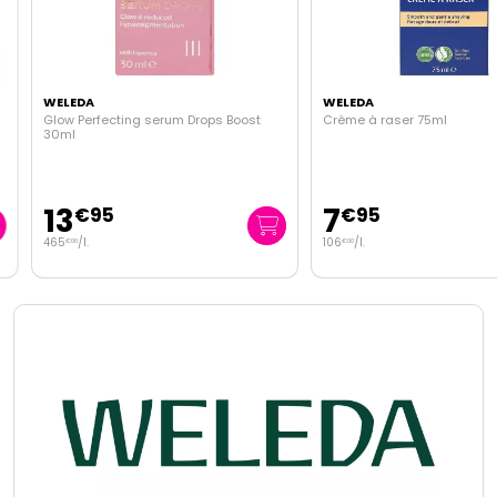
WELEDA
WELEDA
Glow Perfecting serum Drops Boost
Crème à raser 75ml
30ml
13
7
€
95
€
95
465
/
l.
106
/
l.
€
00
€
00