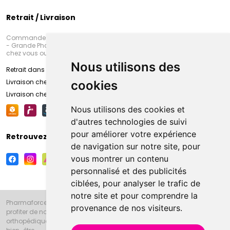
Retrait / Livraison
Commandez en ligne et venez chercher votre commande à Amiens
- Grande Pharmacie d’Amiens (Fachon) ou recevez-là rapidement
chez vous ou en point retrait
Nous utilisons des
Retrait dans la pharmacie d’Amiens
Livraison chez vous
cookies
Livraison chez votre commerçant
Nous utilisons des cookies et
d'autres technologies de suivi
pour améliorer votre expérience
Retrouvez-nous sur vos réseaux sociaux
de navigation sur notre site, pour
vous montrer un contenu
personnalisé et des publicités
ciblées, pour analyser le trafic de
notre site et pour comprendre la
Pharmaforce.fr et la Grande Pharmacie d’Amiens vous souhaitent de
provenance de nos visiteurs.
profiter de notre accueil, de nos conseils pharmaceutiques,
orthopédiques, homéopathiques, parapharmaceutiques, beauté et