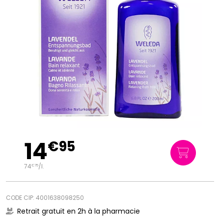
14
€
95
74
/
l.
€
75
CODE CIP: 4001638098250
Retrait gratuit en 2h à la pharmacie