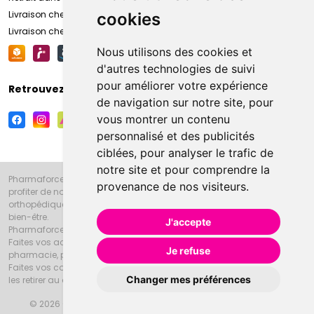
Livraison chez vous
cookies
Livraison chez votre commerçant
Nous utilisons des cookies et
d'autres technologies de suivi
pour améliorer votre expérience
Retrouvez-nous sur vos réseaux sociaux
de navigation sur notre site, pour
vous montrer un contenu
personnalisé et des publicités
ciblées, pour analyser le trafic de
notre site et pour comprendre la
Pharmaforce.fr et la Grande Pharmacie d’Amiens vous souhaitent de
provenance de nos visiteurs.
profiter de notre accueil, de nos conseils pharmaceutiques,
orthopédiques, homéopathiques, parapharmaceutiques, beauté et
bien-être.
J'accepte
Pharmaforce.fr est le site internet de la Grande Pharmacie d’Amiens.
Faites vos achats en ligne grâce à un choix de 20000 références en
Je refuse
pharmacie, parapharmacie, diététique et animaux (vétérinaire).
Faites vos courses de pharmacie et parapharmacie en ligne et venez
Changer mes préférences
les retirer au drive ou vous les faire livrer à domicile.
© 2026 Grande Pharmacie d’Amiens
Tous droits réservés