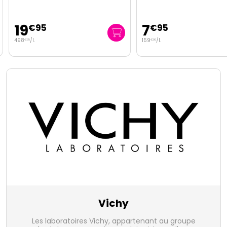
19
7
€
95
€
95
498
/
l.
159
/
l.
€
75
€
00
Vichy
Les laboratoires Vichy, appartenant au groupe