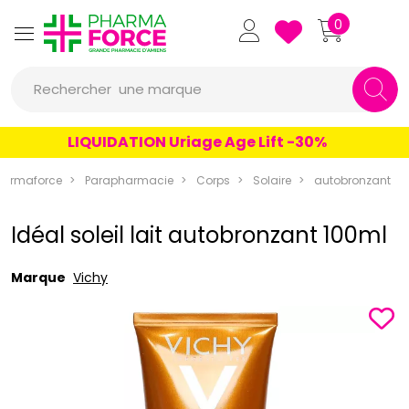
Pharmaforce Grande Pharmacie 
0
une marque
Rechercher
un conseil
LIQUIDATION Uriage Age Lift -30%
un produit
harmaforce
Parapharmacie
Corps
Solaire
autobronzant
une marque
Idéal soleil lait autobronzant 100ml
Marque
Vichy