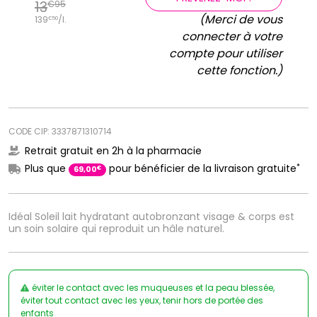
13
€
95
(Merci de vous
139
/
l.
€
50
connecter à votre
compte pour utiliser
cette fonction.)
CODE CIP: 3337871310714
Retrait gratuit en 2h à la pharmacie
*
Plus que
pour bénéficier de la livraison gratuite
€
69
,
00
Idéal Soleil lait hydratant autobronzant visage & corps est
un soin solaire qui reproduit un hâle naturel.
éviter le contact avec les muqueuses et la peau blessée,
éviter tout contact avec les yeux, tenir hors de portée des
enfants