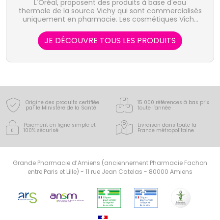
L'Oréal, proposent des produits à base d'eau
thermale de la source Vichy qui sont commercialisés
uniquement en pharmacie. Les cosmétiques Vichy
ainsi que les produits de soin pour la peau et les
cheveux tels que Liftactiv, Capital Soleil, Normaderm
JE DÉCOUVRE TOUS LES PRODUITS
ou Dermablend sont destinés aux hommes, femmes
et enfants.
Origine des produits certifiée
15 000 références à bas prix
par le Ministère de la Santé
toute l’année
Paiement en ligne simple
et
Livraison dans toute la
100% sécurisé
France
métropolitaine
Grande Pharmacie d’Amiens (anciennement Pharmacie Fachon
entre Paris et Lille) - 11 rue Jean Catelas - 80000 Amiens