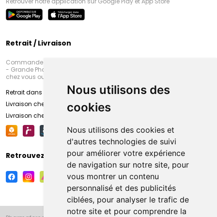
Retrouver notre application sur Google Play et App Store
Retrait / Livraison
Commandez en ligne et venez chercher votre commande à Amiens
- Grande Pharmacie d’Amiens (Fachon) ou recevez-là rapidement
chez vous ou en point retrait
Nous utilisons des
Retrait dans la pharmacie d’Amiens
Livraison chez vous
cookies
Livraison chez votre commerçant
Nous utilisons des cookies et
d'autres technologies de suivi
pour améliorer votre expérience
Retrouvez-nous sur vos réseaux sociaux
de navigation sur notre site, pour
vous montrer un contenu
personnalisé et des publicités
ciblées, pour analyser le trafic de
notre site et pour comprendre la