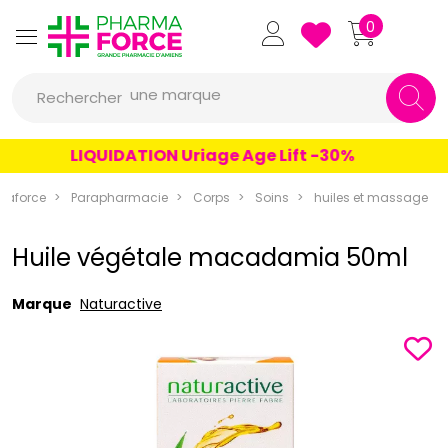
Pharmaforce Grande Pharmacie 
0
une marque
Rechercher
un conseil
LIQUIDATION Uriage Age Lift -30%
un produit
une marque
maforce
Parapharmacie
Corps
Soins
huiles et massage
Huile végétale macadamia 50ml
Marque
Naturactive