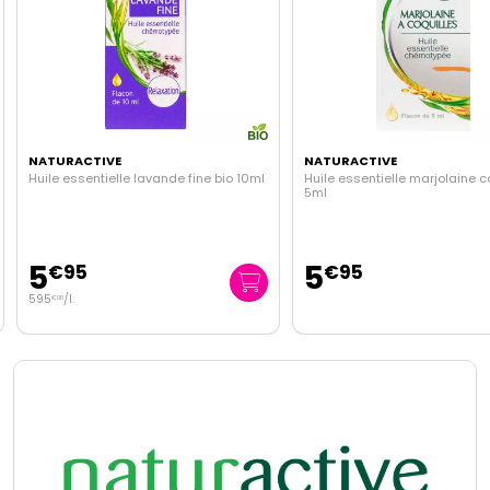
NATURACTIVE
NATURACTIVE
Huile essentielle lavande fine bio 10ml
Huile essentielle marjolaine c
5ml
5
5
€
95
€
95
595
/
l.
€
00