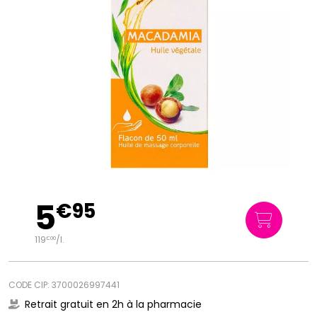
5
€
95
119
/
l.
€
00
CODE CIP: 3700026997441
Retrait gratuit en 2h à la pharmacie