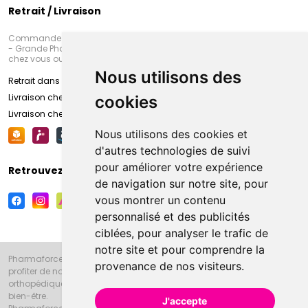
Retrait / Livraison
Commandez en ligne et venez chercher votre commande à Amiens
- Grande Pharmacie d’Amiens (Fachon) ou recevez-là rapidement
chez vous ou en point retrait
Nous utilisons des
Retrait dans la pharmacie d’Amiens
Livraison chez vous
cookies
Livraison chez votre commerçant
Nous utilisons des cookies et
d'autres technologies de suivi
pour améliorer votre expérience
Retrouvez-nous sur vos réseaux sociaux
de navigation sur notre site, pour
vous montrer un contenu
personnalisé et des publicités
ciblées, pour analyser le trafic de
notre site et pour comprendre la
Pharmaforce.fr et la Grande Pharmacie d’Amiens vous souhaitent de
provenance de nos visiteurs.
profiter de notre accueil, de nos conseils pharmaceutiques,
orthopédiques, homéopathiques, parapharmaceutiques, beauté et
bien-être.
J'accepte