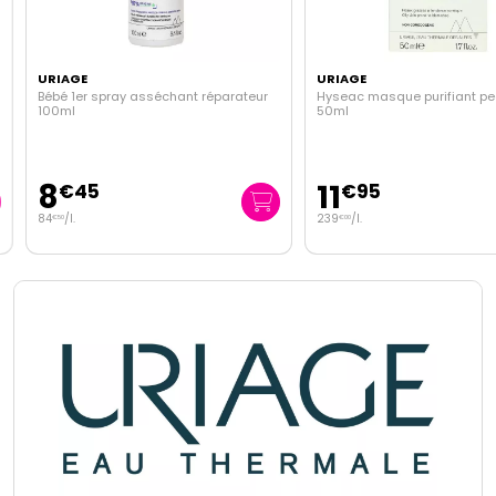
URIAGE
URIAGE
Bébé 1er spray asséchant réparateur
Hyseac masque purifiant peel
100ml
50ml
8
11
€
45
€
95
84
/
l.
239
/
l.
€
50
€
00