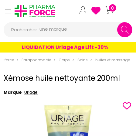
Pharmaforce Grande Pharmacie 
0
une marque
Rechercher
un conseil
LIQUIDATION Uriage Age Lift -30%
un produit
maforce
Parapharmacie
Corps
Soins
huiles et massage
une marque
Xémose huile nettoyante 200ml
Marque
Uriage