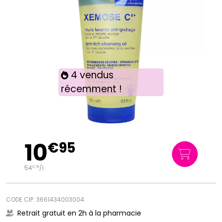
4 vendus
récemment !
10
€
95
54
/
l.
€
75
CODE CIP: 3661434003004
Retrait gratuit en 2h à la pharmacie